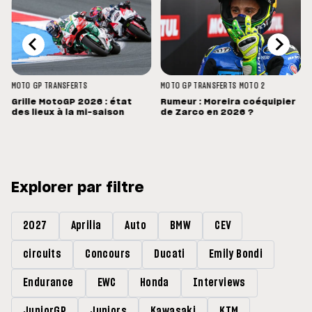
MOTO GP
TRANSFERTS
MOTO GP
TRANSFERTS
MOTO 2
Grille MotoGP 2026 : état
Rumeur : Moreira coéquipier
des lieux à la mi-saison
de Zarco en 2026 ?
Explorer par filtre
2027
Aprilia
Auto
BMW
CEV
circuits
Concours
Ducati
Emily Bondi
Endurance
EWC
Honda
Interviews
JuniorGP
Juniors
Kawasaki
KTM