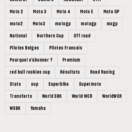
Moto 2
Moto 3
Moto 4
Moto E
Moto GP
moto2
Moto3
motogp
motogp
mxgp
National
Northern Cup
Off road
Pilotes Belges
Pilotes Francais
Pourquoi s'abonner ?
Premium
red bull rookies cup
Résultats
Road Racing
Stats
sup
Superbike
Supermoto
Transferts
World SBK
World WCR
WorldWCR
WSBK
Yamaha