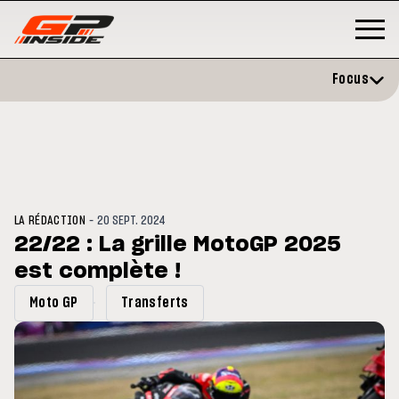
Focus
-
LA RÉDACTION
20 SEPT. 2024
22/22 : La grille MotoGP 2025
est complète !
GP
MOTO GP
rstone : Horaires et
Zarco évite l'opération et vise
Moto GP
Transferts
amme du GP de Grande-
retour en septembre
agne