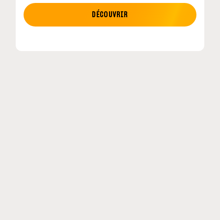
MOTO GP
DÉCOUVRIR
tour en
MotoGP : les cinq constructeurs signent un
accord historique pour 2027-2031