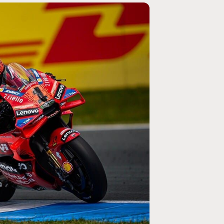
MOTO GP
ogramme du GP de
Zarco évite l'opération et vise un re
septembre