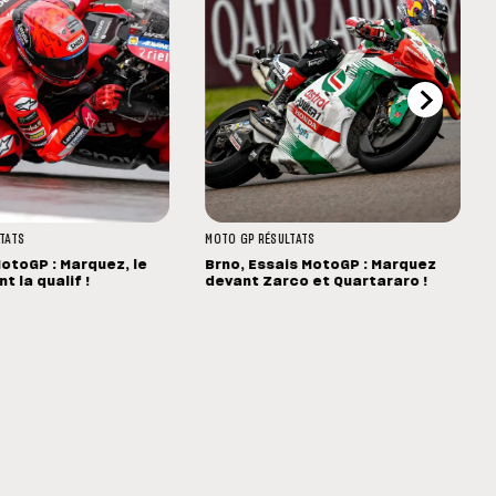
TATS
MOTO GP
RÉSULTATS
MotoGP : Marquez, le
Brno, Essais MotoGP : Marquez
t la qualif !
devant Zarco et Quartararo !