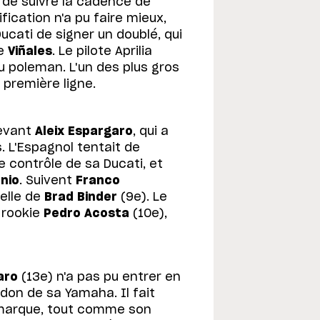
de suivre la cadence de
fication n'a pu faire mieux,
Ducati de signer un doublé, qui
de
Viñales
. Le pilote Aprilia
u poleman. L'un des plus gros
 première ligne.
devant
Aleix Espargaro
, qui a
 L'Espagnol tentait de
e contrôle de sa Ducati, et
nio
. Suivent
Franco
celle de
Brad Binder
(9e). Le
e rookie
Pedro Acosta
(10e),
aro
(13e) n'a pas pu entrer en
don de sa Yamaha. Il fait
 marque, tout comme son