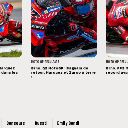
MOTO GP
RÉSULTATS
MOTO GP
RÉSUL
 Marquez
Brno, Q2 MotoGP : Bagnaia de
Brno, FP2 
 dans les
retour, Marquez et Zarco à terre
record avan
!
Concours
Ducati
Emily Bondi