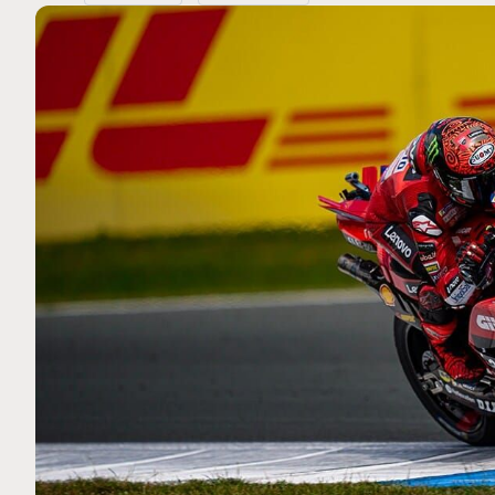
MOTO GP
 Ce club spécial dans
Silverstone : Horaires et Pr
arquez
Grande-Bretagne