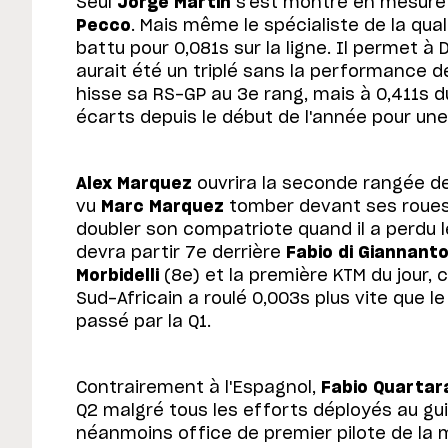
Seul
Jorge Martin
s'est montré en mesure 
Pecco
. Mais même le spécialiste de la quali
battu pour 0,081s sur la ligne. Il permet à 
aurait été un triplé sans la performance 
hisse sa RS-GP au 3e rang, mais à 0,411s d
écarts depuis le début de l'année pour une
Alex Marquez
ouvrira la seconde rangée 
vu
Marc Marquez
tomber devant ses roues.
doubler son compatriote quand il a perdu l
devra partir 7e derrière
Fabio di Giannanto
Morbidelli
(8e) et la première KTM du jour, 
Sud-Africain a roulé 0,003s plus vite que l
passé par la Q1.
Contrairement à l'Espagnol,
Fabio Quartar
Q2 malgré tous les efforts déployés au gui
néanmoins office de premier pilote de la