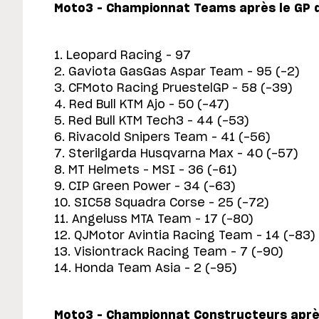
Moto3 – Championnat Teams après le GP 
1. Leopard Racing – 97
2. Gaviota GasGas Aspar Team – 95 (-2)
3. CFMoto Racing PruestelGP – 58 (-39)
4. Red Bull KTM Ajo – 50 (-47)
5. Red Bull KTM Tech3 – 44 (-53)
6. Rivacold Snipers Team – 41 (-56)
7. Sterilgarda Husqvarna Max – 40 (-57)
8. MT Helmets – MSI – 36 (-61)
9. CIP Green Power – 34 (-63)
10. SIC58 Squadra Corse – 25 (-72)
11. Angeluss MTA Team – 17 (-80)
12. QJMotor Avintia Racing Team – 14 (-83)
13. Visiontrack Racing Team – 7 (-90)
14. Honda Team Asia – 2 (-95)
Moto3 – Championnat Constructeurs après