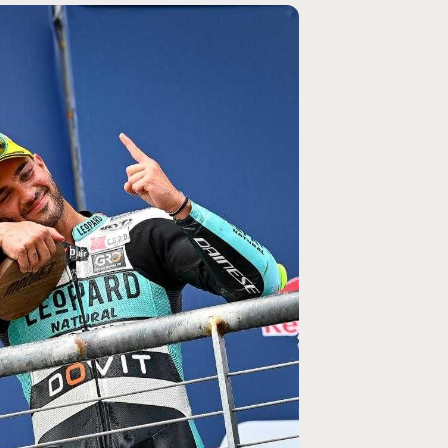
MOTO GP
ogramme du GP de
Zarco évite l'opération et vise un re
septembre