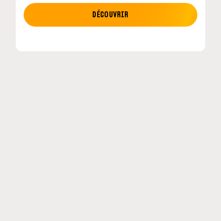
MOTO GP
DÉCOUVRIR
tour en
MotoGP : les cinq constructeurs signent un
accord historique pour 2027-2031