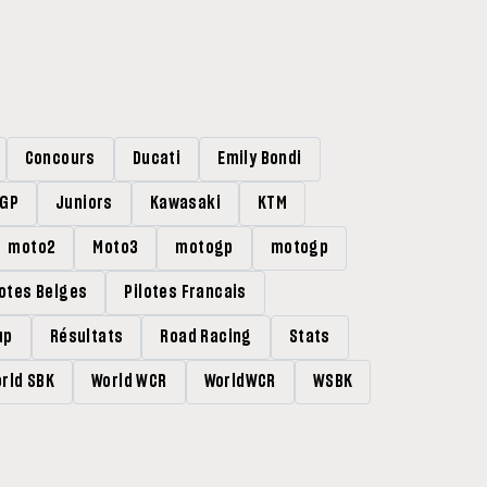
Concours
Ducati
Emily Bondi
rGP
Juniors
Kawasaki
KTM
moto2
Moto3
motogp
motogp
lotes Belges
Pilotes Francais
up
Résultats
Road Racing
Stats
rld SBK
World WCR
WorldWCR
WSBK