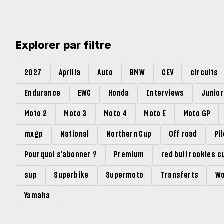
Explorer par filtre
2027
Aprilia
Auto
BMW
CEV
circuits
Endurance
EWC
Honda
Interviews
Junio
Moto 2
Moto 3
Moto 4
Moto E
Moto GP
mxgp
National
Northern Cup
Off road
Pi
Pourquoi s'abonner ?
Premium
red bull rookies c
sup
Superbike
Supermoto
Transferts
Wo
Yamaha