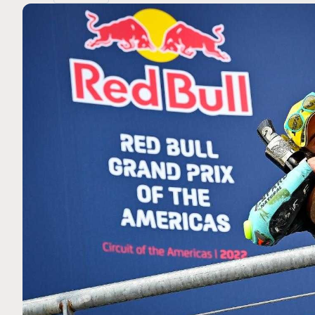
MOTO GP
 Ce club spécial dans
Silverstone : Horaires et Pr
arquez
Grande-Bretagne