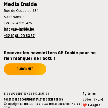
Media Inside
Rue de Coquelet, 134
5000 Namur
TVA 0784.921.426
info@gp-inside.be
+32 (0)81 20 83 97
Recevez les newsletters GP Inside pour ne
rien manquer de l'actu !
S'ABONNER
Agite les
SIGN UP
CONDITIONS D'UTILISATION
codes ! (• ◡•)
POLITIQUE DE CONFIDENTIALITÉ
COOKIE POLICY
©Copyright
|
GP INSIDE - TOUTE L'ACTUALITÉ DU SPORT MOTO !
❤ I-Logics
2026