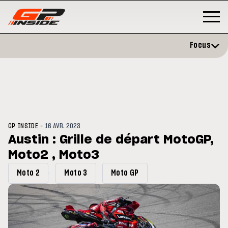
Focus
-
GP INSIDE
16 AVR. 2023
Austin : Grille de départ MotoGP,
Moto2 , Moto3
P
MOTO GP
stone : Horaires et
Zarco évite l'opération et vise 
Moto 2
Moto 3
Moto GP
amme du GP de Grande-
retour en septembre
gne