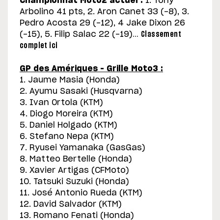
Championnat Moto2 actuel :
1. Tony
Arbolino 41 pts, 2. Aron Canet 33 (-8), 3.
Pedro Acosta 29 (-12), 4 Jake Dixon 26
(-15), 5. Filip Salac 22 (-19)…
Classement
complet ici
GP des Amériques – Grille Moto3 :
1. Jaume Masia (Honda)
2. Ayumu Sasaki (Husqvarna)
3. Ivan Ortola (KTM)
4. Diogo Moreira (KTM)
5. Daniel Holgado (KTM)
6. Stefano Nepa (KTM)
7. Ryusei Yamanaka (GasGas)
8. Matteo Bertelle (Honda)
9. Xavier Artigas (CFMoto)
10. Tatsuki Suzuki (Honda)
11. José Antonio Rueda (KTM)
12. David Salvador (KTM)
13. Romano Fenati (Honda)