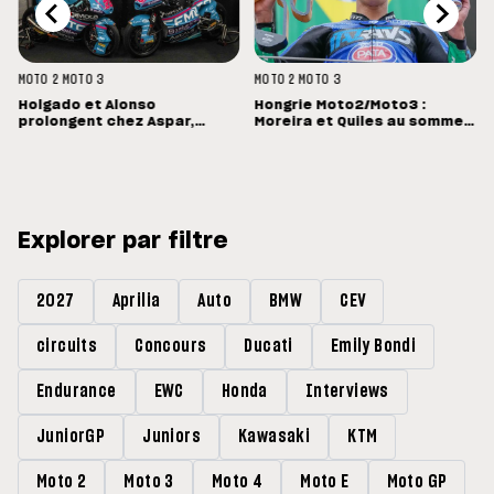
MOTO 2
MOTO 3
MOTO 2
MOTO 3
Holgado et Alonso
Hongrie Moto2/Moto3 :
prolongent chez Aspar,
Moreira et Quiles au sommet,
Quiles reste en Moto3 avec
Barry Baltus en Q1
Morelli
Explorer par filtre
2027
Aprilia
Auto
BMW
CEV
circuits
Concours
Ducati
Emily Bondi
Endurance
EWC
Honda
Interviews
JuniorGP
Juniors
Kawasaki
KTM
Moto 2
Moto 3
Moto 4
Moto E
Moto GP