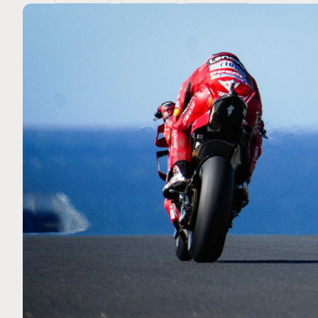
MOTO GP
 Ce club spécial dans
Zarco évite l'opération et vis
rquez
septembre