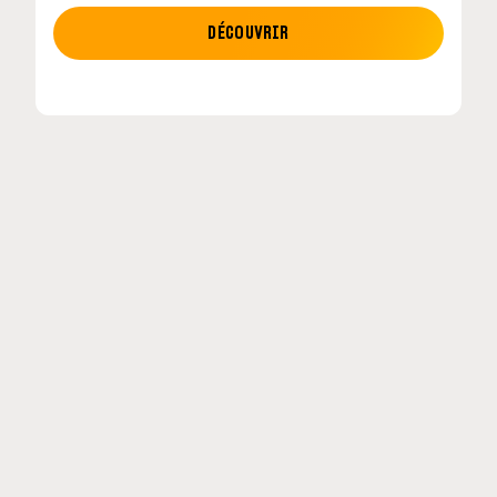
MOTO GP
DÉCOUVRIR
MotoGP : les cinq constructeurs signent un
accord historique pour 2027-2031