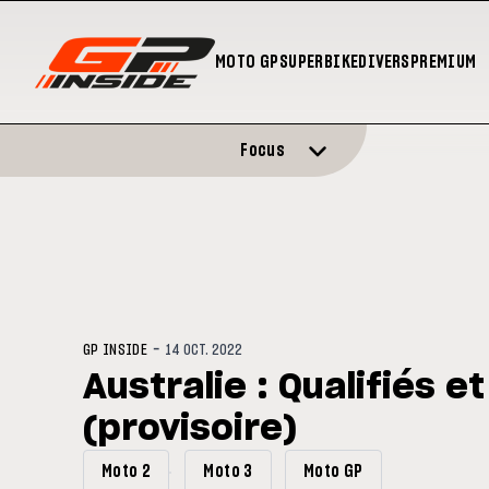
MOTO GP
SUPERBIKE
DIVERS
PREMIUM
Focus
-
GP INSIDE
14 OCT. 2022
Australie : Qualifiés e
(provisoire)
Moto 2
Moto 3
Moto GP