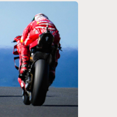
MOTOGP
/ MOTO GP
e un retour en
Doublé Trackhouse en Sprint