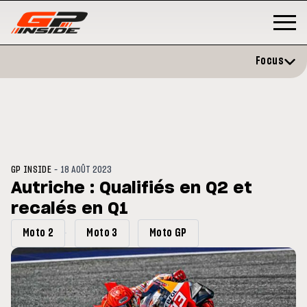
Focus
-
GP INSIDE
18 AOÛT 2023
Autriche : Qualifiés en Q2 et
recalés en Q1
P
MOTOGP
/ MOTO GP
évite l'opération et vise un
Doublé Trackhouse en Sprint
Moto 2
Moto 3
Moto GP
r en septembre