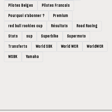
Pilotes Belges
Pilotes Francais
Pourquoi s'abonner ?
Premium
red bull rookies cup
Résultats
Road Racing
Stats
sup
Superbike
Supermoto
Transferts
World SBK
World WCR
WorldWCR
WSBK
Yamaha