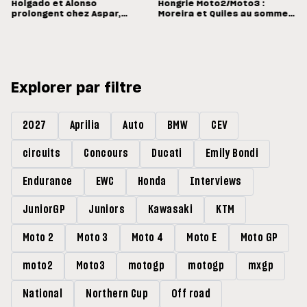
Holgado et Alonso
Hongrie Moto2/Moto3 :
prolongent chez Aspar,
Moreira et Quiles au sommet,
Quiles reste en Moto3 avec
Barry Baltus en Q1
Morelli
Explorer par filtre
2027
Aprilia
Auto
BMW
CEV
circuits
Concours
Ducati
Emily Bondi
Endurance
EWC
Honda
Interviews
JuniorGP
Juniors
Kawasaki
KTM
Moto 2
Moto 3
Moto 4
Moto E
Moto GP
moto2
Moto3
motogp
motogp
mxgp
National
Northern Cup
Off road