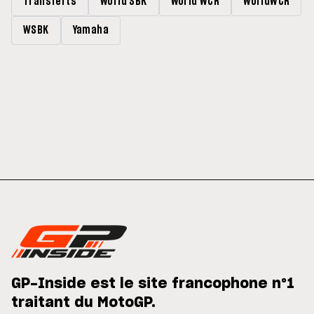
Transferts
World SBK
World WCR
WorldWCR
WSBK
Yamaha
GP-Inside est le site francophone n°1
traitant du MotoGP.