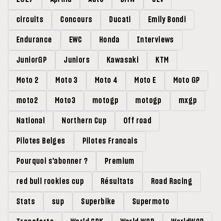
circuits
Concours
Ducati
Emily Bondi
Endurance
EWC
Honda
Interviews
JuniorGP
Juniors
Kawasaki
KTM
Moto 2
Moto 3
Moto 4
Moto E
Moto GP
moto2
Moto3
motogp
motogp
mxgp
National
Northern Cup
Off road
Pilotes Belges
Pilotes Francais
Pourquoi s'abonner ?
Premium
red bull rookies cup
Résultats
Road Racing
Stats
sup
Superbike
Supermoto