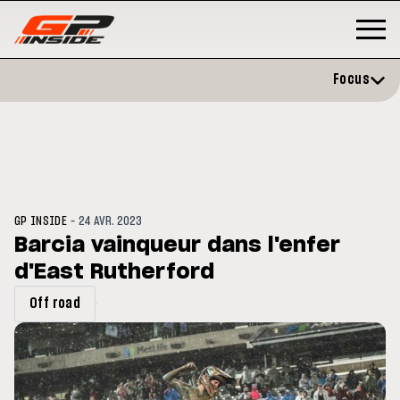
Focus
-
GP INSIDE
24 AVR. 2023
Barcia vainqueur dans l'enfer
d'East Rutherford
P
MOTO GP
stone : Horaires et
Zarco évite l'opération et vise 
Off road
amme du GP de Grande-
retour en septembre
gne