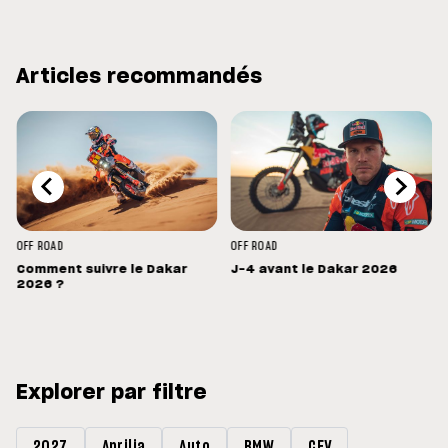
Articles recommandés
OFF ROAD
OFF ROAD
Comment suivre le Dakar
J-4 avant le Dakar 2026
s
2026 ?
Explorer par filtre
2027
Aprilia
Auto
BMW
CEV