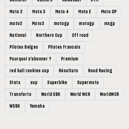
Moto 2
Moto 3
Moto 4
Moto E
Moto GP
moto2
Moto3
motogp
motogp
mxgp
National
Northern Cup
Off road
Pilotes Belges
Pilotes Francais
Pourquoi s'abonner ?
Premium
red bull rookies cup
Résultats
Road Racing
Stats
sup
Superbike
Supermoto
Transferts
World SBK
World WCR
WorldWCR
WSBK
Yamaha