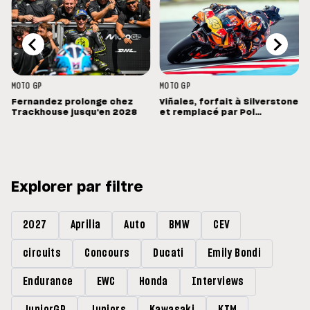
MOTO GP
MOTO GP
Fernandez prolonge chez
Viñales, forfait à Silverstone
Trackhouse jusqu'en 2028
et remplacé par Pol
Espargaro : « Ce n'est pas la
meilleure nouvelle »
Explorer par filtre
2027
Aprilia
Auto
BMW
CEV
circuits
Concours
Ducati
Emily Bondi
Endurance
EWC
Honda
Interviews
JuniorGP
Juniors
Kawasaki
KTM