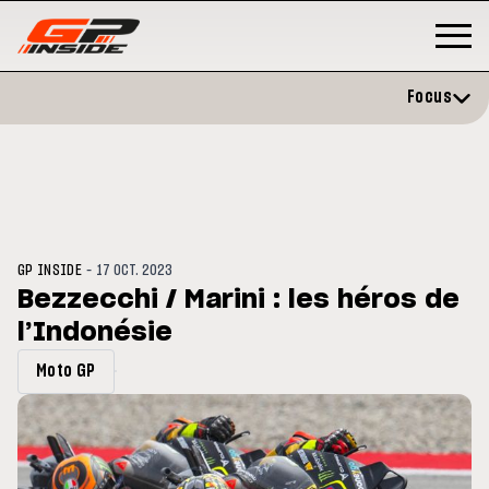
Focus
-
GP INSIDE
17 OCT. 2023
Bezzecchi / Marini : les héros de
l’Indonésie
GP
MOTOGP
/ MOTO GP
 évite l'opération et vise un
Doublé Trackhouse en Sprint
Moto GP
r en septembre