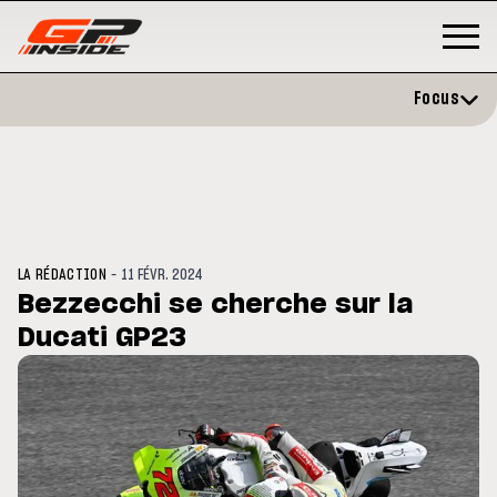
Focus
-
LA RÉDACTION
11 FÉVR. 2024
Bezzecchi se cherche sur la
Ducati GP23
GP
MOTO GP
rstone : Horaires et
Zarco évite l'opération et vise
amme du GP de Grande-
retour en septembre
agne