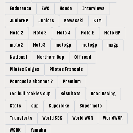
Endurance
EWC
Honda
Interviews
JuniorGP
Juniors
Kawasaki
KTM
Moto 2
Moto 3
Moto 4
Moto E
Moto GP
moto2
Moto3
motogp
motogp
mxgp
National
Northern Cup
Off road
Pilotes Belges
Pilotes Francais
Pourquoi s'abonner ?
Premium
red bull rookies cup
Résultats
Road Racing
Stats
sup
Superbike
Supermoto
Transferts
World SBK
World WCR
WorldWCR
WSBK
Yamaha