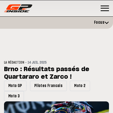
Focus
-
LA RÉDACTION
14 JUIL. 2025
Brno : Résultats passés de
Quartararo et Zarco !
GP
MOTO GP
stone : Horaires et
Zarco évite l'opération et vise 
Moto GP
Pilotes Francais
Moto 2
amme du GP de Grande-
retour en septembre
gne
Moto 3