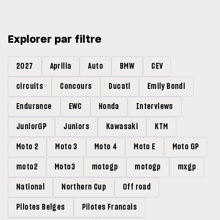
Explorer par filtre
2027
Aprilia
Auto
BMW
CEV
circuits
Concours
Ducati
Emily Bondi
Endurance
EWC
Honda
Interviews
JuniorGP
Juniors
Kawasaki
KTM
Moto 2
Moto 3
Moto 4
Moto E
Moto GP
moto2
Moto3
motogp
motogp
mxgp
National
Northern Cup
Off road
Pilotes Belges
Pilotes Francais