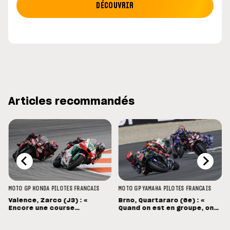
DÉCOUVRIR
Articles recommandés
MOTO GP
HONDA
PILOTES FRANCAIS
MOTO GP
YAMAHA
PILOTES FRANCAIS
Valence, Zarco (J3) : «
Brno, Quartararo (6e) : «
Encore une course
Quand on est en groupe, on
mouvementée... Désolé pour
souffre »
Pecco »