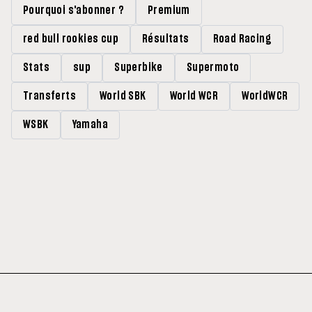
Pourquoi s'abonner ?
Premium
red bull rookies cup
Résultats
Road Racing
Stats
sup
Superbike
Supermoto
Transferts
World SBK
World WCR
WorldWCR
WSBK
Yamaha