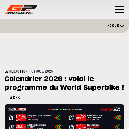
Focus
-
LA RÉDACTION
31 JUIL. 2025
Calendrier 2026 : voici le
programme du World Superbike !
GP
MOTOGP
/ MOTO GP
évite l'opération et vise un
Doublé Trackhouse en Sprint
WSBK
r en septembre