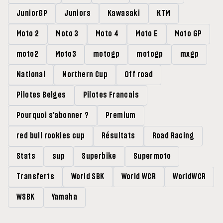
JuniorGP
Juniors
Kawasaki
KTM
Moto 2
Moto 3
Moto 4
Moto E
Moto GP
moto2
Moto3
motogp
motogp
mxgp
National
Northern Cup
Off road
Pilotes Belges
Pilotes Francais
Pourquoi s'abonner ?
Premium
red bull rookies cup
Résultats
Road Racing
Stats
sup
Superbike
Supermoto
Transferts
World SBK
World WCR
WorldWCR
WSBK
Yamaha