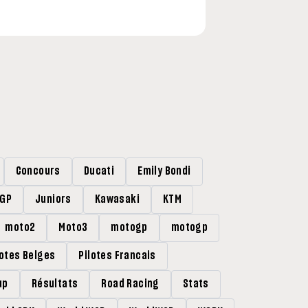
Concours
Ducati
Emily Bondi
rGP
Juniors
Kawasaki
KTM
moto2
Moto3
motogp
motogp
lotes Belges
Pilotes Francais
up
Résultats
Road Racing
Stats