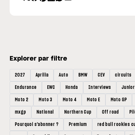
Explorer par filtre
2027
Aprilia
Auto
BMW
CEV
circuits
Endurance
EWC
Honda
Interviews
Junio
Moto 2
Moto 3
Moto 4
Moto E
Moto GP
mxgp
National
Northern Cup
Off road
Pi
Pourquoi s'abonner ?
Premium
red bull rookies c