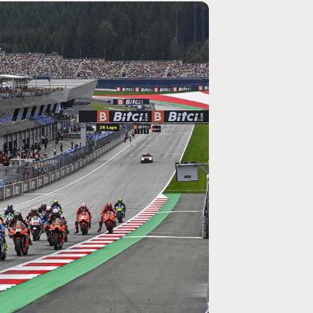
MOTOGP
/ MOTO GP
se un retour en
Doublé Trackhouse en Sprint