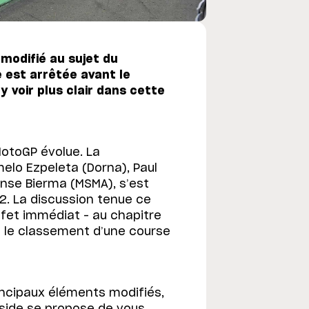
modifié au sujet du
 est arrêtée avant le
 voir plus clair dans cette
otoGP évolue. La
lo Ezpeleta (Dorna), Paul
ense Bierma (MSMA), s’est
22. La discussion tenue ce
fet immédiat – au chapitre
t le classement d’une course
rincipaux éléments modifiés,
nside se propose de vous