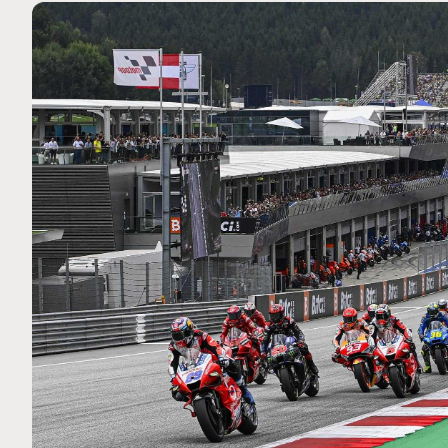
MOTO GP
 Ce club spécial dans
Zarco évite l'opération et vi
arquez
septembre