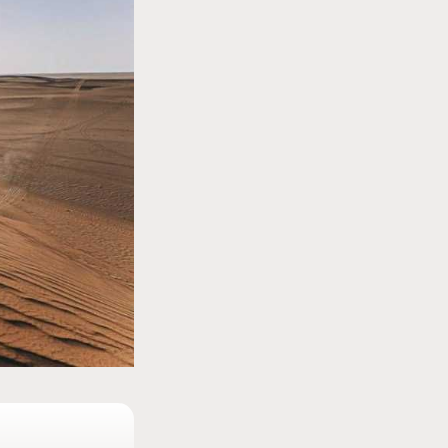
MOTO GP
MotoGP : les cinq constructeurs signent un
accord historique pour 2027-2031