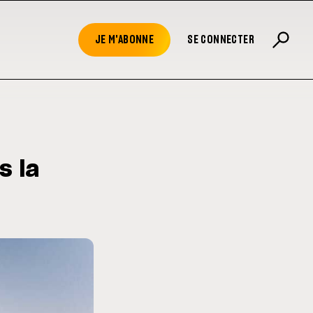
JE M'ABONNE
SE CONNECTER
s la