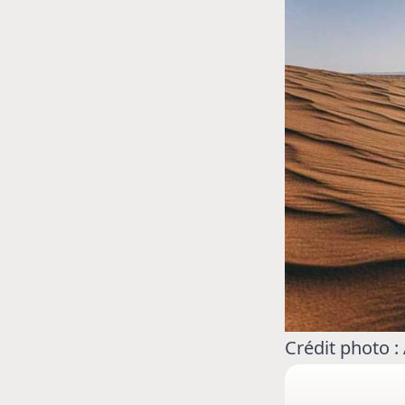
MOTO GP
 Ce club spécial dans
Zarco évite l'opération et vi
arquez
septembre
Crédit photo : 