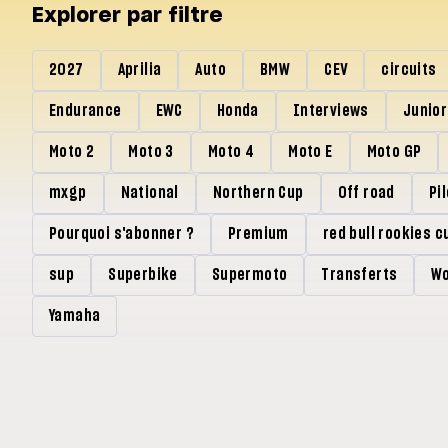
Explorer par filtre
2027
Aprilia
Auto
BMW
CEV
circuits
Endurance
EWC
Honda
Interviews
Junio
Moto 2
Moto 3
Moto 4
Moto E
Moto GP
mxgp
National
Northern Cup
Off road
Pi
Pourquoi s'abonner ?
Premium
red bull rookies c
sup
Superbike
Supermoto
Transferts
Wo
Yamaha