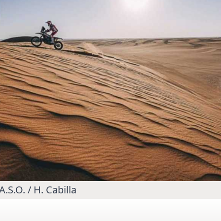
MOTOGP
/ MOTO GP
se un retour en
Doublé Trackhouse en Sprint
A.S.O. / H. Cabilla