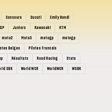
Concours
Ducati
Emily Bondi
rGP
Juniors
Kawasaki
KTM
moto2
Moto3
motogp
motogp
lotes Belges
Pilotes Francais
up
Résultats
Road Racing
Stats
rld SBK
World WCR
WorldWCR
WSBK