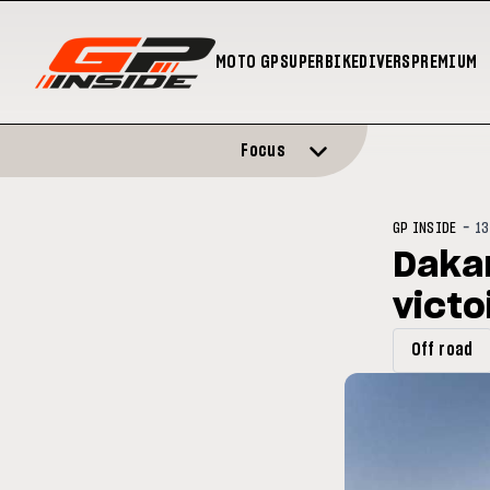
MOTO GP
SUPERBIKE
DIVERS
PREMIUM
Focus
-
GP INSIDE
13
Dakar
victo
Off road