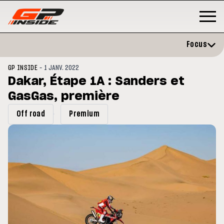
Focus
-
GP INSIDE
1 JANV. 2022
Dakar, Étape 1A : Sanders et
GasGas, première
Off road
Premium
GP
MOTO GP
rstone : Horaires et
Zarco évite l'opération et vise 
amme du GP de Grande-
retour en septembre
agne