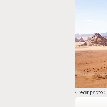
MOTO GP
. Ce club spécial dans
Silverstone : Horaires et P
arquez
Grande-Bretagne
Crédit photo :