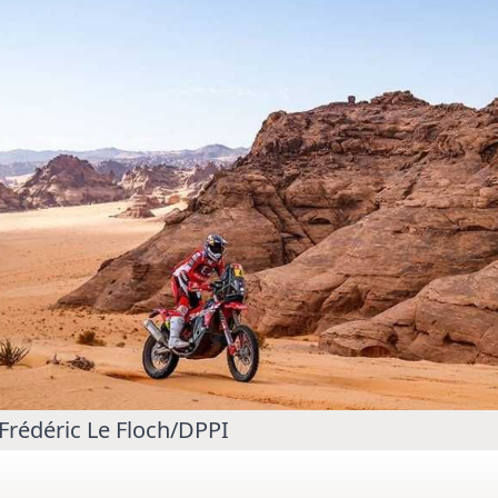
MOTO GP
rogramme du GP de
Zarco évite l'opération et vise un r
septembre
 Frédéric Le Floch/DPPI