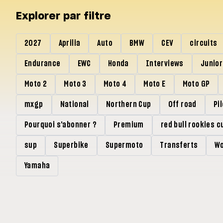
Explorer par filtre
2027
Aprilia
Auto
BMW
CEV
circuits
Endurance
EWC
Honda
Interviews
Junio
Moto 2
Moto 3
Moto 4
Moto E
Moto GP
mxgp
National
Northern Cup
Off road
Pi
Pourquoi s'abonner ?
Premium
red bull rookies c
sup
Superbike
Supermoto
Transferts
Wo
Yamaha