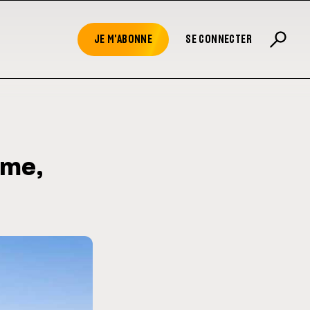
JE M'ABONNE
SE CONNECTER
rme,