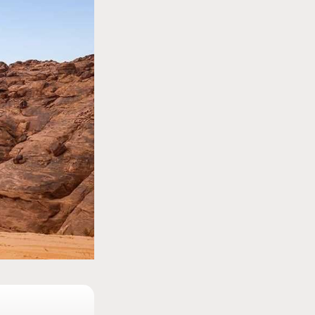
MOTO GP
etour en
MotoGP : les cinq constructeurs signent un
accord historique pour 2027-2031