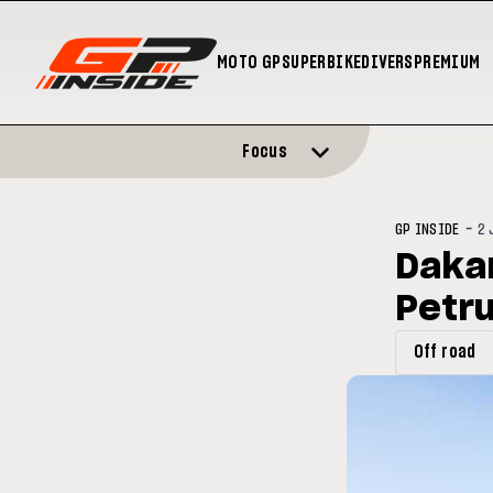
MOTO GP
SUPERBIKE
DIVERS
PREMIUM
Focus
-
GP INSIDE
2 
Dakar
Petru
Off road