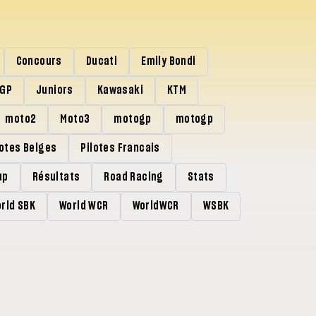
Concours
Ducati
Emily Bondi
rGP
Juniors
Kawasaki
KTM
moto2
Moto3
motogp
motogp
lotes Belges
Pilotes Francais
up
Résultats
Road Racing
Stats
rld SBK
World WCR
WorldWCR
WSBK