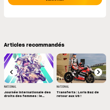
Articles recommandés
NATIONAL
NATIONAL
Journée internationale des
Transferts : Loris Baz de
droits des femmes : le
retour aux US !
motocyclisme se conjugue
au féminin