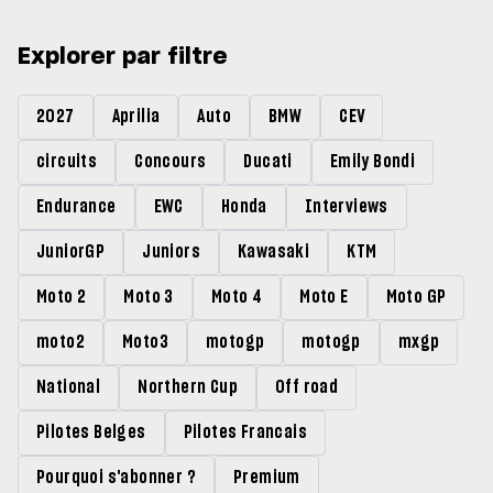
Explorer par filtre
2027
Aprilia
Auto
BMW
CEV
circuits
Concours
Ducati
Emily Bondi
Endurance
EWC
Honda
Interviews
JuniorGP
Juniors
Kawasaki
KTM
Moto 2
Moto 3
Moto 4
Moto E
Moto GP
moto2
Moto3
motogp
motogp
mxgp
National
Northern Cup
Off road
Pilotes Belges
Pilotes Francais
Pourquoi s'abonner ?
Premium