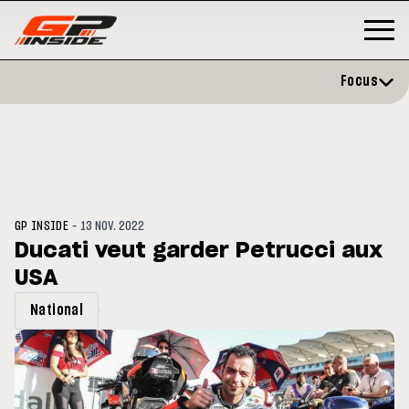
Focus
-
GP INSIDE
13 NOV. 2022
Ducati veut garder Petrucci aux
USA
3
MOTO GP
s opéré avec succès de la
Silverstone : Horaires et
National
cule droite à Madrid
Programme du GP de Grande-
Bretagne