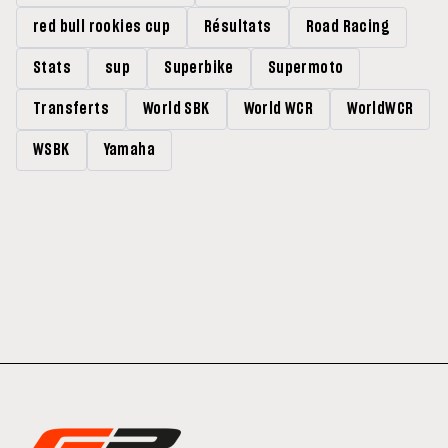
red bull rookies cup
Résultats
Road Racing
Stats
sup
Superbike
Supermoto
Transferts
World SBK
World WCR
WorldWCR
WSBK
Yamaha