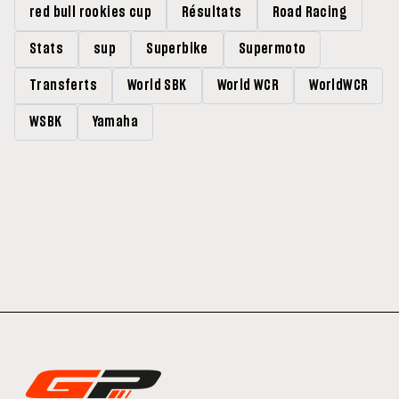
red bull rookies cup
Résultats
Road Racing
Stats
sup
Superbike
Supermoto
Transferts
World SBK
World WCR
WorldWCR
WSBK
Yamaha