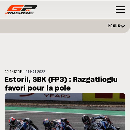
Focus
-
GP INSIDE
21 MAI 2022
Estoril, SBK (FP3) : Razgatlioglu
favori pour la pole
GP
MOTO GP
stone : Horaires et
Zarco évite l'opération et vise 
amme du GP de Grande-
retour en septembre
gne