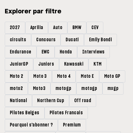
Explorer par filtre
2027
Aprilia
Auto
BMW
CEV
circuits
Concours
Ducati
Emily Bondi
Endurance
EWC
Honda
Interviews
JuniorGP
Juniors
Kawasaki
KTM
Moto 2
Moto 3
Moto 4
Moto E
Moto GP
moto2
Moto3
motogp
motogp
mxgp
National
Northern Cup
Off road
Pilotes Belges
Pilotes Francais
Pourquoi s'abonner ?
Premium