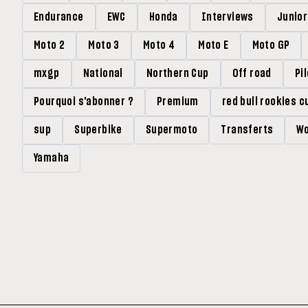
Endurance
EWC
Honda
Interviews
Junio
Moto 2
Moto 3
Moto 4
Moto E
Moto GP
mxgp
National
Northern Cup
Off road
Pi
Pourquoi s'abonner ?
Premium
red bull rookies c
sup
Superbike
Supermoto
Transferts
Wo
Yamaha