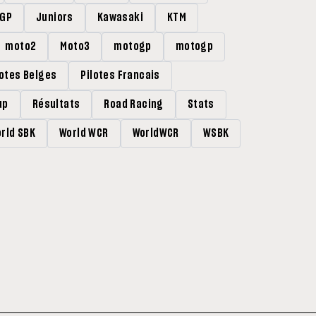
rGP
Juniors
Kawasaki
KTM
moto2
Moto3
motogp
motogp
lotes Belges
Pilotes Francais
up
Résultats
Road Racing
Stats
rld SBK
World WCR
WorldWCR
WSBK