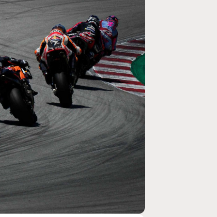
MOTO GP
rogramme du GP de
Zarco évite l'opération et vise un r
septembre