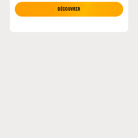
MOTO GP
DÉCOUVRIR
etour en
MotoGP : les cinq constructeurs signent un
accord historique pour 2027-2031