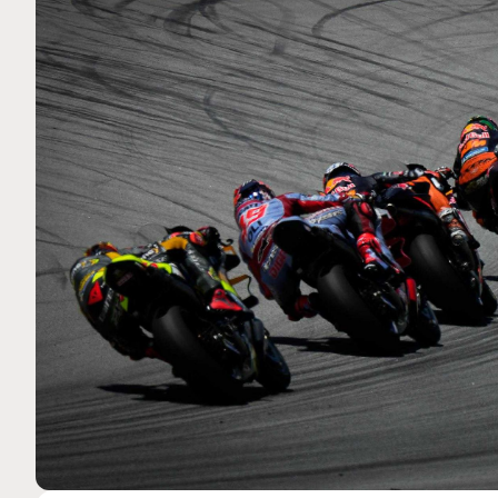
MOTO GP
 Ce club spécial dans
Silverstone : Horaires et P
arquez
Grande-Bretagne