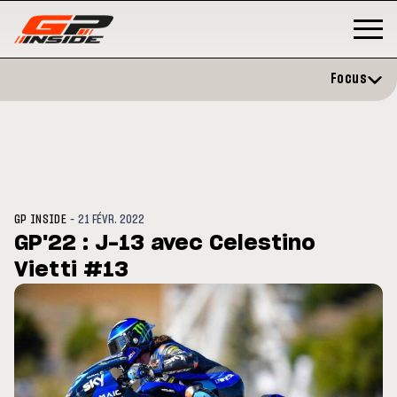
Focus
-
GP INSIDE
21 FÉVR. 2022
GP'22 : J-13 avec Celestino
Vietti #13
P
MOTO GP
stone : Horaires et
Zarco évite l'opération et vise 
amme du GP de Grande-
retour en septembre
gne