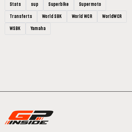
Stats
sup
Superbike
Supermoto
Transferts
World SBK
World WCR
WorldWCR
WSBK
Yamaha