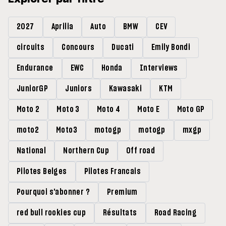
2027
Aprilia
Auto
BMW
CEV
circuits
Concours
Ducati
Emily Bondi
Endurance
EWC
Honda
Interviews
JuniorGP
Juniors
Kawasaki
KTM
Moto 2
Moto 3
Moto 4
Moto E
Moto GP
moto2
Moto3
motogp
motogp
mxgp
National
Northern Cup
Off road
Pilotes Belges
Pilotes Francais
Pourquoi s'abonner ?
Premium
red bull rookies cup
Résultats
Road Racing