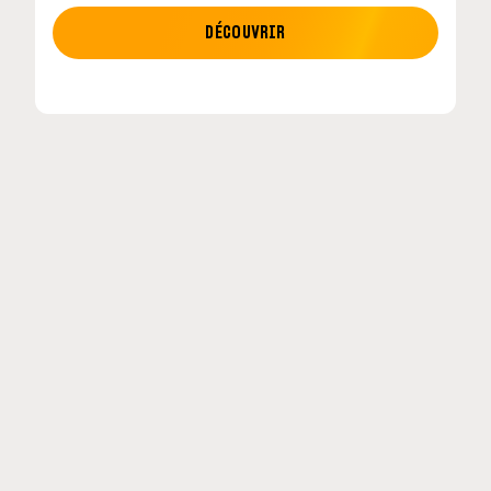
MOTO GP
DÉCOUVRIR
etour en
MotoGP : les cinq constructeurs signent un
accord historique pour 2027-2031