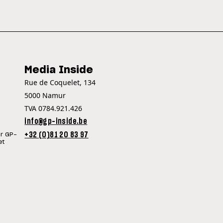
Media Inside
Rue de Coquelet, 134
5000 Namur
TVA 0784.921.426
info@gp-inside.be
+32 (0)81 20 83 97
ur GP-
et
©Copyright
| 2026
GP INSIDE - TOUTE L'ACTUALITÉ DU SPORT MOTO !