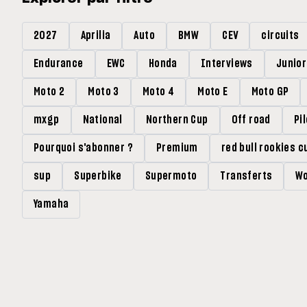
2027
Aprilia
Auto
BMW
CEV
circuits
Endurance
EWC
Honda
Interviews
Junio
Moto 2
Moto 3
Moto 4
Moto E
Moto GP
mxgp
National
Northern Cup
Off road
Pi
Pourquoi s'abonner ?
Premium
red bull rookies c
sup
Superbike
Supermoto
Transferts
Wo
Yamaha