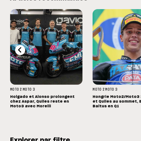
MOTO 2
MOTO 3
MOTO 2
MOTO 3
Holgado et Alonso prolongent
Hongrie Moto2/Moto3 :
chez Aspar, Quiles reste en
et Quiles au sommet, 
Moto3 avec Morelli
Baltus en Q1
Explorer par filtre