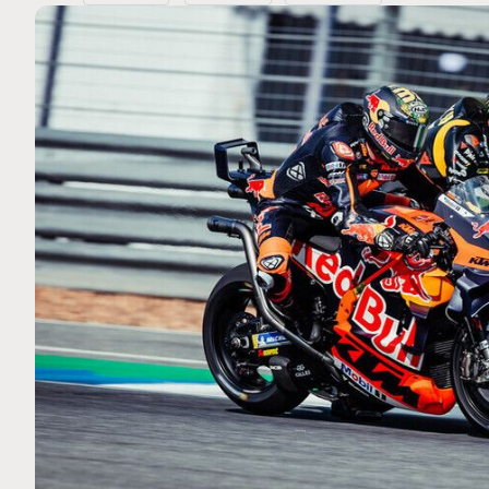
MOTO GP
 Ce club spécial dans
Silverstone : Horaires et P
arquez
Grande-Bretagne