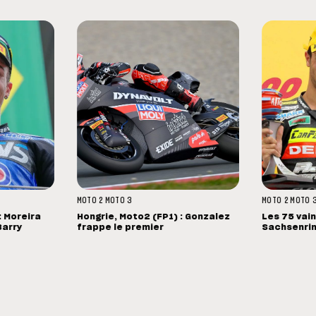
MOTO 2
MOTO 3
MOTO 2
MOTO 
 Moreira
Hongrie, Moto2 (FP1) : Gonzalez
Les 75 vai
Barry
frappe le premier
Sachsenri