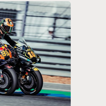
MOTO GP
rogramme du GP de
Zarco évite l'opération et vise un r
septembre