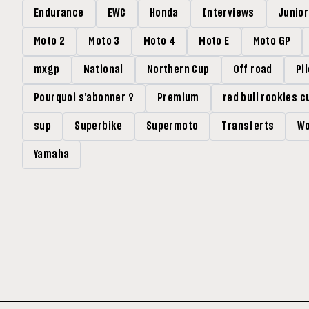
Endurance
EWC
Honda
Interviews
Junio
Moto 2
Moto 3
Moto 4
Moto E
Moto GP
mxgp
National
Northern Cup
Off road
Pi
Pourquoi s'abonner ?
Premium
red bull rookies c
sup
Superbike
Supermoto
Transferts
Wo
Yamaha