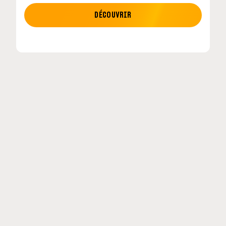
MOTO GP
DÉCOUVRIR
etour en
MotoGP : les cinq constructeurs signent un
accord historique pour 2027-2031