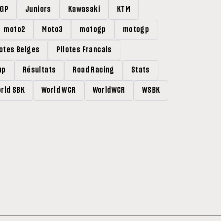
rGP
Juniors
Kawasaki
KTM
moto2
Moto3
motogp
motogp
lotes Belges
Pilotes Francais
up
Résultats
Road Racing
Stats
rld SBK
World WCR
WorldWCR
WSBK