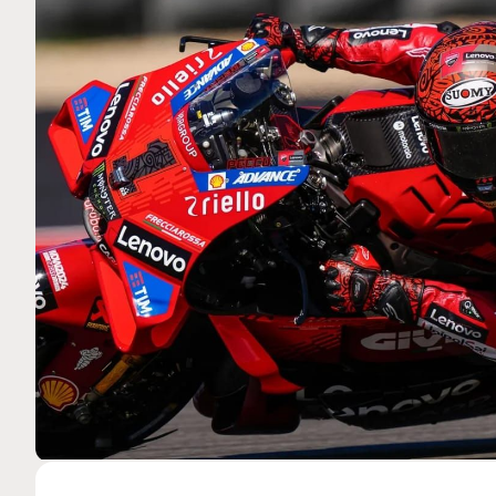
MOTO GP
 Ce club spécial dans
Silverstone : Horaires et P
arquez
Grande-Bretagne