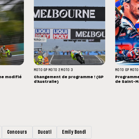
MOTO GP
MOTO 2
MOTO 3
MOTO GP
MOTO
me modifié
Changement de programme ! (GP
Programme 
d'Australie)
de Saint-M
Concours
Ducati
Emily Bondi