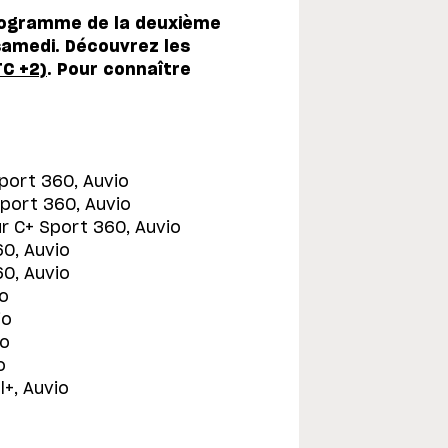
programme de la deuxième
samedi. Découvrez les
TC +2)
. Pour connaître
Sport 360, Auvio
Sport 360, Auvio
ur C+ Sport 360, Auvio
60, Auvio
60, Auvio
io
io
io
o
l+, Auvio