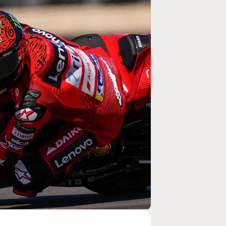
MOTO GP
rogramme du GP de
Zarco évite l'opération et vise un r
septembre