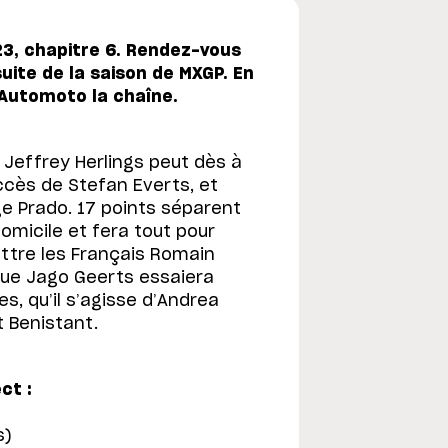
, chapitre 6. Rendez-vous
uite de la saison de MXGP. En
 Automoto la chaîne.
 Jeffrey Herlings peut dès à
ccès de Stefan Everts, et
ge Prado. 17 points séparent
omicile et fera tout pour
attre les Français Romain
que Jago Geerts essaiera
s, qu’il s’agisse d’Andrea
t Benistant.
ct :
)
s)