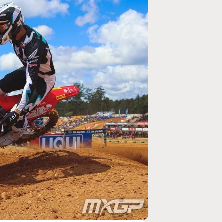
MOTO GP
rogramme du GP de
Zarco évite l'opération et vise un r
septembre