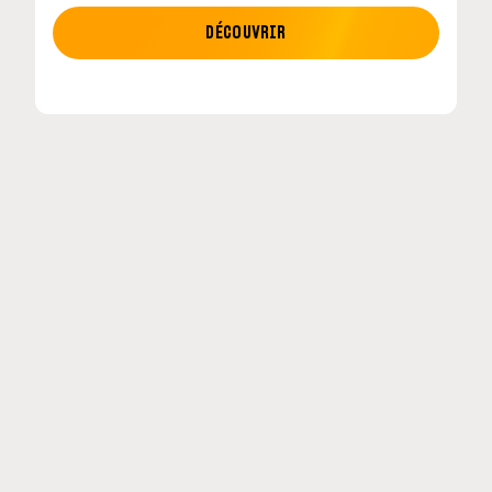
MOTO GP
DÉCOUVRIR
etour en
MotoGP : les cinq constructeurs signent un
accord historique pour 2027-2031