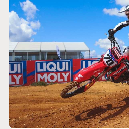
MOTO GP
 Ce club spécial dans
Silverstone : Horaires et P
arquez
Grande-Bretagne