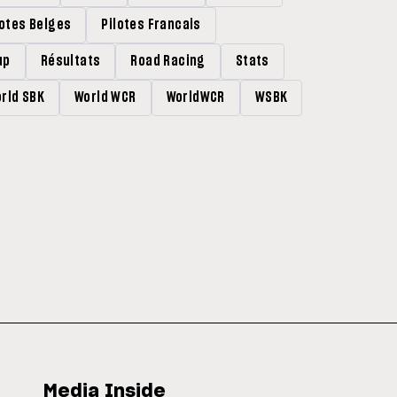
lotes Belges
Pilotes Francais
up
Résultats
Road Racing
Stats
rld SBK
World WCR
WorldWCR
WSBK
Media Inside