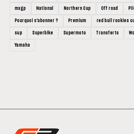
mxgp
National
Northern Cup
Off road
Pi
Pourquoi s'abonner ?
Premium
red bull rookies c
sup
Superbike
Supermoto
Transferts
Wo
Yamaha