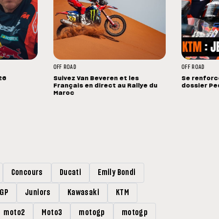
OFF ROAD
OFF ROAD
26
Suivez Van Beveren et les
Se renforce
Français en direct au Rallye du
dossier Pe
Maroc
Concours
Ducati
Emily Bondi
rGP
Juniors
Kawasaki
KTM
moto2
Moto3
motogp
motogp