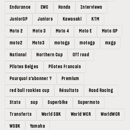
Endurance
EWC
Honda
Interviews
JuniorGP
Juniors
Kawasaki
KTM
Moto 2
Moto 3
Moto 4
Moto E
Moto GP
moto2
Moto3
motogp
motogp
mxgp
National
Northern Cup
Off road
Pilotes Belges
Pilotes Francais
Pourquoi s'abonner ?
Premium
red bull rookies cup
Résultats
Road Racing
Stats
sup
Superbike
Supermoto
Transferts
World SBK
World WCR
WorldWCR
WSBK
Yamaha