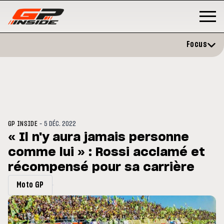
Focus
-
GP INSIDE
5 DÉC. 2022
« Il n'y aura jamais personne
comme lui » : Rossi acclamé et
GP
MOTO GP
rstone : Horaires et
récompensé pour sa carrière
Zarco évite l'opération et vise
amme du GP de Grande-
retour en septembre
agne
Moto GP