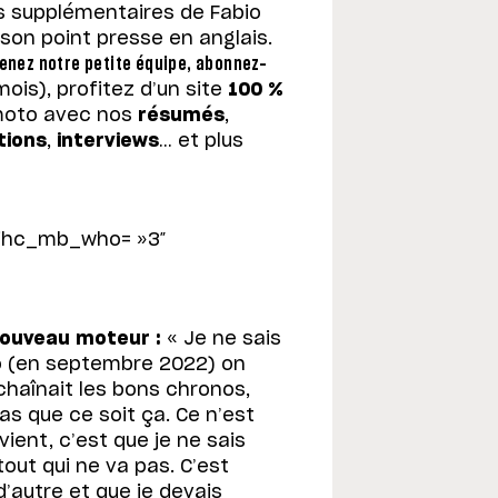
ns supplémentaires de Fabio
son point presse en anglais.
enez notre petite équipe, abonnez-
is), profitez d’un site
100 %
 moto avec nos
résumés
,
tions
,
interviews
… et plus
 ihc_mb_who= »3″
nouveau moteur :
« Je ne sais
ano (en septembre 2022) on
chaînait les bons chronos,
s que ce soit ça. Ce n’est
ient, c’est que je ne sais
 tout qui ne va pas. C’est
’autre et que je devais