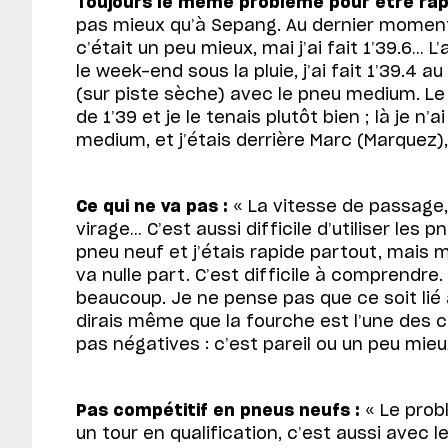
Toujours le même problème pour être rapi
pas mieux qu’à Sepang. Au dernier moment 
c’était un peu mieux, mai j’ai fait 1’39.6… L
le week-end sous la pluie, j’ai fait 1’39.4 a
(sur piste sèche) avec le pneu medium. Le 
de 1’39 et je le tenais plutôt bien ; là je n’
medium, et j’étais derrière Marc (Marquez), 
Ce qui ne va pas :
« La vitesse de passage, l
virage… C’est aussi difficile d’utiliser les 
pneu neuf et j’étais rapide partout, mais m
va nulle part. C’est difficile à comprendre
beaucoup. Je ne pense pas que ce soit lié 
dirais même que la fourche est l’une des c
pas négatives : c’est pareil ou un peu mieu
Pas compétitif en pneus neufs :
« Le prob
un tour en qualification, c’est aussi avec 