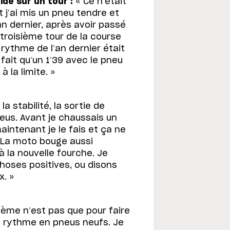
de sur un tour :
« Ce n’était
j’ai mis un pneu tendre et
’an dernier, après avoir passé
u troisième tour de la course
rythme de l’an dernier était
ai fait qu’un 1’39 avec le pneu
à la limite. »
a stabilité, la sortie de
pneus. Avant je chaussais un
aintenant je le fais et ça ne
. La moto bouge aussi
à la nouvelle fourche. Je
hoses positives, ou disons
x. »
lème n’est pas que pour faire
le rythme en pneus neufs. Je