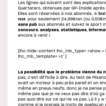
Les lignes qui suivent sont des explicatio
Quartararo, obtenues par GP-Inside après 
Elles sont réservées à nos abonnés.
☆
Sout
vous
pour seulement 24,99€/an (ou 3,50€/mo
sans pub
aux abonnés et suivez le sport
concours
,
analyses
,
statistiques
,
informa
encore à venir !
[ihc-hide-content ihc_mb_type= »show »
ihc_mb_template= »1″ ]
La possibilité que le problème vienne du 
pas, c’est difficile à dire. Au test de Mis
avait un moteur à peu près pareil et on en
même en pneus neufs, donc je ne pense pa
même pas que je ne veux pas dire d’où ça v
pas quoi dire sur ce qui ne va pas. Là il y a
comme si je prenais la moto de quelqu’un d