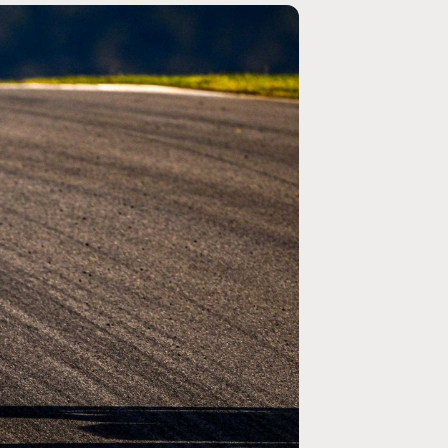
MOTO GP
ogramme du GP de
Zarco évite l'opération et vise un re
septembre