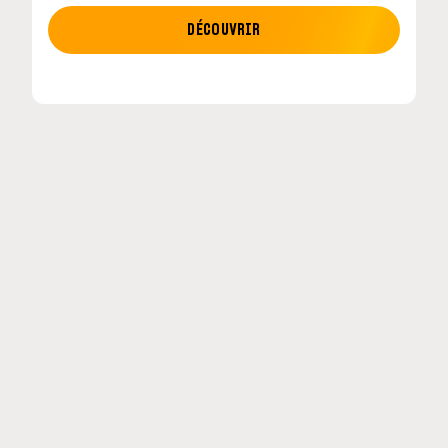
MOTO GP
DÉCOUVRIR
tour en
MotoGP : les cinq constructeurs signent un
accord historique pour 2027-2031