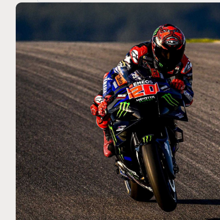
MOTO GP
Ce club spécial dans
Silverstone : Horaires et Pr
rquez
Grande-Bretagne