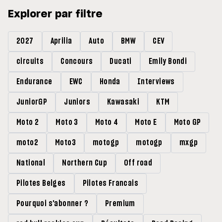
Explorer par filtre
2027
Aprilia
Auto
BMW
CEV
circuits
Concours
Ducati
Emily Bondi
Endurance
EWC
Honda
Interviews
JuniorGP
Juniors
Kawasaki
KTM
Moto 2
Moto 3
Moto 4
Moto E
Moto GP
moto2
Moto3
motogp
motogp
mxgp
National
Northern Cup
Off road
Pilotes Belges
Pilotes Francais
Pourquoi s'abonner ?
Premium