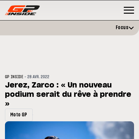
Focus
-
GP INSIDE
28 AVR. 2022
Jerez, Zarco : « Un nouveau
podium serait du rêve à prendre
P
MOTO GP
stone : Horaires et
»
Zarco évite l'opération et vise 
amme du GP de Grande-
retour en septembre
gne
Moto GP