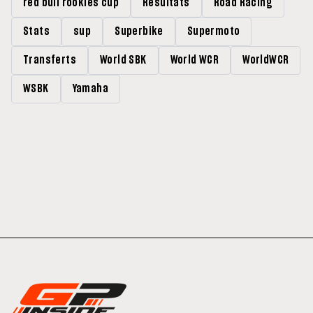
red bull rookies cup
Résultats
Road Racing
Stats
sup
Superbike
Supermoto
Transferts
World SBK
World WCR
WorldWCR
WSBK
Yamaha