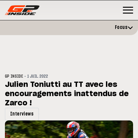
Focus
-
GP INSIDE
1 JUIL. 2022
Julien Toniutti au TT avec les
encouragements inattendus de
P
MOTO GP
stone : Horaires et
Zarco !
Zarco évite l'opération et vise 
amme du GP de Grande-
retour en septembre
gne
Interviews