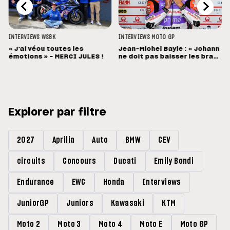
INTERVIEWS
WSBK
INTERVIEWS
MOTO GP
« J'ai vécu toutes les
Jean-Michel Bayle : « Johann
émotions » - MERCI JULES !
ne doit pas baisser les bras
»
Explorer par filtre
2027
Aprilia
Auto
BMW
CEV
circuits
Concours
Ducati
Emily Bondi
Endurance
EWC
Honda
Interviews
JuniorGP
Juniors
Kawasaki
KTM
Moto 2
Moto 3
Moto 4
Moto E
Moto GP