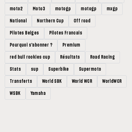
moto2
Moto3
motogp
motogp
mxgp
National
Northern Cup
Off road
Pilotes Belges
Pilotes Francais
Pourquoi s'abonner ?
Premium
red bull rookies cup
Résultats
Road Racing
Stats
sup
Superbike
Supermoto
Transferts
World SBK
World WCR
WorldWCR
WSBK
Yamaha