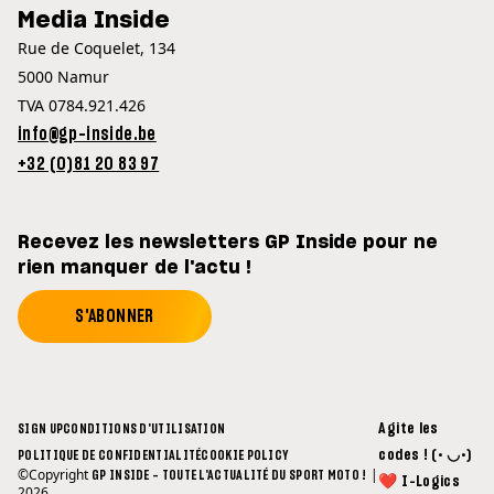
Media Inside
Rue de Coquelet, 134
5000 Namur
TVA 0784.921.426
info@gp-inside.be
+32 (0)81 20 83 97
Recevez les newsletters GP Inside pour ne
rien manquer de l'actu !
S'ABONNER
Agite les
SIGN UP
CONDITIONS D'UTILISATION
codes ! (• ◡•)
POLITIQUE DE CONFIDENTIALITÉ
COOKIE POLICY
©Copyright
|
GP INSIDE - TOUTE L'ACTUALITÉ DU SPORT MOTO !
❤ I-Logics
2026