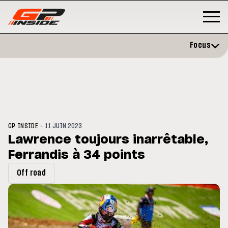
Focus
-
GP INSIDE
11 JUIN 2023
Lawrence toujours inarrêtable,
Ferrandis à 34 points
GP
MOTO GP
stone : Horaires et
Zarco évite l'opération et vise 
Off road
amme du GP de Grande-
retour en septembre
gne