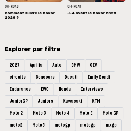
OFF ROAD
OFF ROAD
Comment suivre le Dakar
J-4 avant le Dakar 2026
s
2026 ?
Explorer par filtre
2027
Aprilia
Auto
BMW
CEV
circuits
Concours
Ducati
Emily Bondi
Endurance
EWC
Honda
Interviews
JuniorGP
Juniors
Kawasaki
KTM
Moto 2
Moto 3
Moto 4
Moto E
Moto GP
moto2
Moto3
motogp
motogp
mxgp