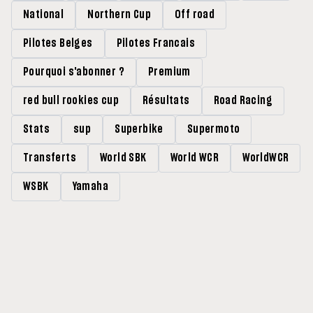
National
Northern Cup
Off road
Pilotes Belges
Pilotes Francais
Pourquoi s'abonner ?
Premium
red bull rookies cup
Résultats
Road Racing
Stats
sup
Superbike
Supermoto
Transferts
World SBK
World WCR
WorldWCR
WSBK
Yamaha