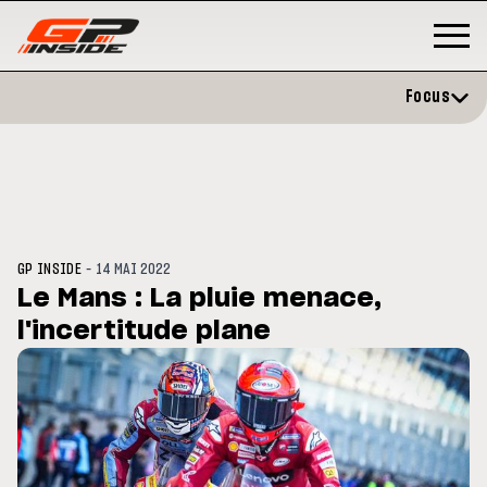
Focus
-
GP INSIDE
14 MAI 2022
Le Mans : La pluie menace,
l'incertitude plane
GP
MOTO GP
rstone : Horaires et
Zarco évite l'opération et vise
amme du GP de Grande-
retour en septembre
agne