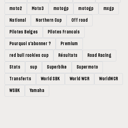
moto2
Moto3
motogp
motogp
mxgp
National
Northern Cup
Off road
Pilotes Belges
Pilotes Francais
Pourquoi s'abonner ?
Premium
red bull rookies cup
Résultats
Road Racing
Stats
sup
Superbike
Supermoto
Transferts
World SBK
World WCR
WorldWCR
WSBK
Yamaha