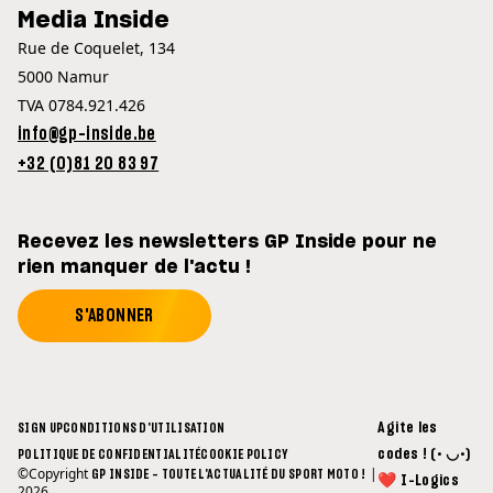
Media Inside
Rue de Coquelet, 134
5000 Namur
TVA 0784.921.426
info@gp-inside.be
+32 (0)81 20 83 97
Recevez les newsletters GP Inside pour ne
rien manquer de l'actu !
S'ABONNER
Agite les
SIGN UP
CONDITIONS D'UTILISATION
codes ! (• ◡•)
POLITIQUE DE CONFIDENTIALITÉ
COOKIE POLICY
©Copyright
|
GP INSIDE - TOUTE L'ACTUALITÉ DU SPORT MOTO !
❤ I-Logics
2026