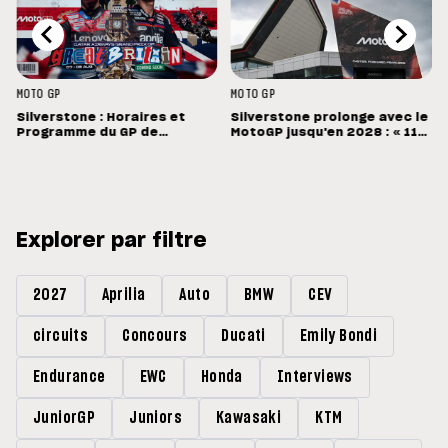
MOTO GP
MOTO GP
Silverstone : Horaires et
Silverstone prolonge avec le
Programme du GP de
MotoGP jusqu'en 2028 : « 11
Grande-Bretagne
vainqueurs différents en 11
Grands Prix »
Explorer par filtre
2027
Aprilia
Auto
BMW
CEV
circuits
Concours
Ducati
Emily Bondi
Endurance
EWC
Honda
Interviews
JuniorGP
Juniors
Kawasaki
KTM