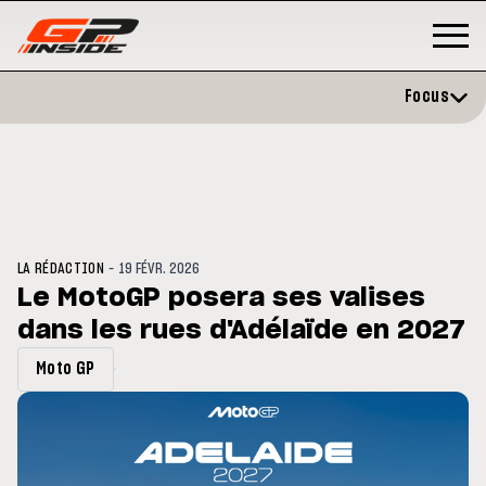
Focus
-
LA RÉDACTION
19 FÉVR. 2026
Le MotoGP posera ses valises
dans les rues d'Adélaïde en 2027
GP
MOTO GP
rstone : Horaires et
Zarco évite l'opération et vise
Moto GP
amme du GP de Grande-
retour en septembre
agne