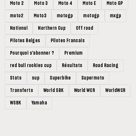
Moto 2
Moto 3
Moto 4
Moto E
Moto GP
moto2
Moto3
motogp
motogp
mxgp
National
Northern Cup
Off road
Pilotes Belges
Pilotes Francais
Pourquoi s'abonner ?
Premium
red bull rookies cup
Résultats
Road Racing
Stats
sup
Superbike
Supermoto
Transferts
World SBK
World WCR
WorldWCR
WSBK
Yamaha