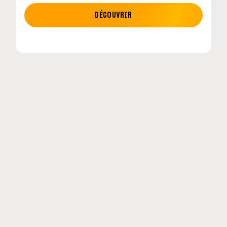
MOTO GP
DÉCOUVRIR
tour en
MotoGP : les cinq constructeurs signent un
accord historique pour 2027-2031