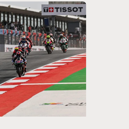
MOTO GP
ogramme du GP de
Zarco évite l'opération et vise un re
septembre