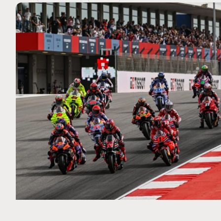
MOTO GP
 Ce club spécial dans
Silverstone : Horaires et Pr
arquez
Grande-Bretagne