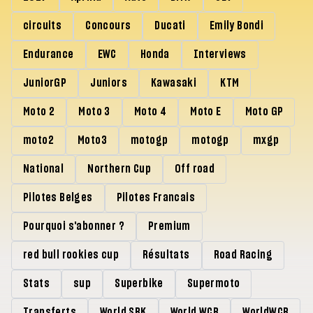
circuits
Concours
Ducati
Emily Bondi
Endurance
EWC
Honda
Interviews
JuniorGP
Juniors
Kawasaki
KTM
Moto 2
Moto 3
Moto 4
Moto E
Moto GP
moto2
Moto3
motogp
motogp
mxgp
National
Northern Cup
Off road
Pilotes Belges
Pilotes Francais
Pourquoi s'abonner ?
Premium
red bull rookies cup
Résultats
Road Racing
Stats
sup
Superbike
Supermoto
Transferts
World SBK
World WCR
WorldWCR