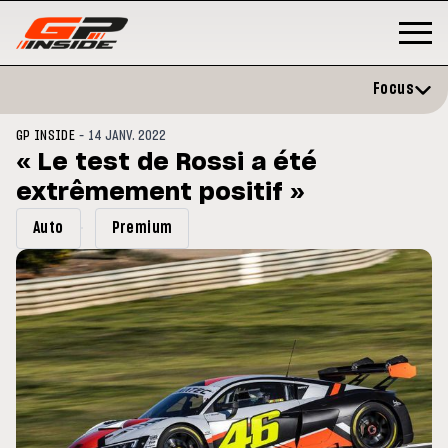
Focus
-
GP INSIDE
14 JANV. 2022
« Le test de Rossi a été
extrêmement positif »
Auto
Premium
GP
MOTO GP
rstone : Horaires et
Zarco évite l'opération et vise 
amme du GP de Grande-
retour en septembre
agne