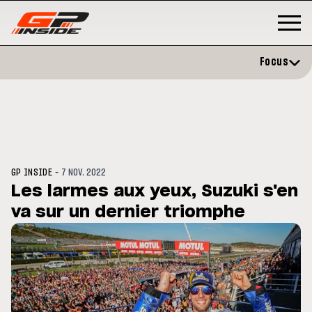
Focus
-
GP INSIDE
7 NOV. 2022
Les larmes aux yeux, Suzuki s'en
va sur un dernier triomphe
P
MOTO GP
stone : Horaires et
Zarco évite l'opération et vise 
amme du GP de Grande-
retour en septembre
gne