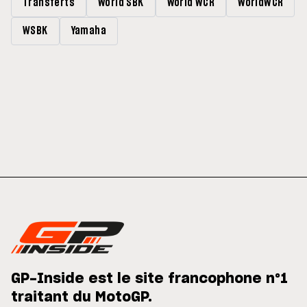
Transferts
World SBK
World WCR
WorldWCR
WSBK
Yamaha
GP-Inside est le site francophone n°1
traitant du MotoGP.