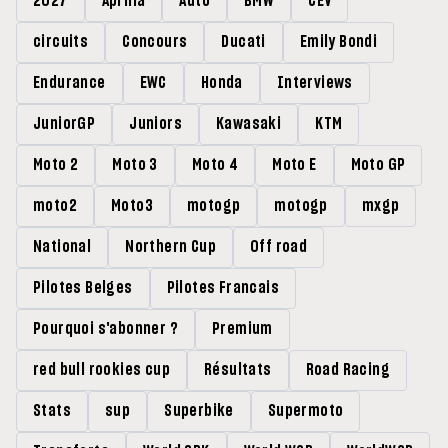
2027
Aprilia
Auto
BMW
CEV
circuits
Concours
Ducati
Emily Bondi
Endurance
EWC
Honda
Interviews
JuniorGP
Juniors
Kawasaki
KTM
Moto 2
Moto 3
Moto 4
Moto E
Moto GP
moto2
Moto3
motogp
motogp
mxgp
National
Northern Cup
Off road
Pilotes Belges
Pilotes Francais
Pourquoi s'abonner ?
Premium
red bull rookies cup
Résultats
Road Racing
Stats
sup
Superbike
Supermoto