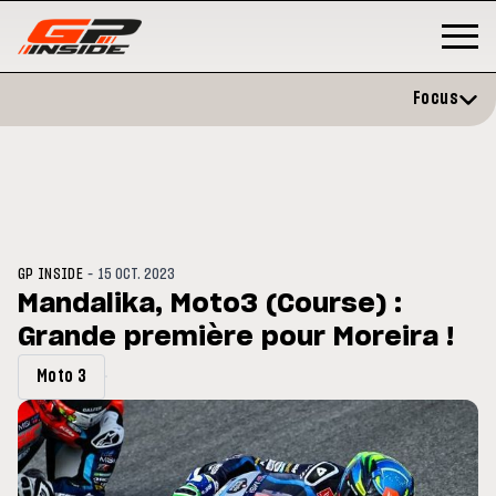
Focus
-
GP INSIDE
15 OCT. 2023
Mandalika, Moto3 (Course) :
Grande première pour Moreira !
GP
MOTO GP
stone : Horaires et
Zarco évite l'opération et vise 
Moto 3
amme du GP de Grande-
retour en septembre
gne