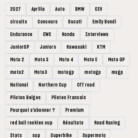
2027
Aprilia
Auto
BMW
CEV
circuits
Concours
Ducati
Emily Bondi
Endurance
EWC
Honda
Interviews
JuniorGP
Juniors
Kawasaki
KTM
Moto 2
Moto 3
Moto 4
Moto E
Moto GP
moto2
Moto3
motogp
motogp
mxgp
National
Northern Cup
Off road
Pilotes Belges
Pilotes Francais
Pourquoi s'abonner ?
Premium
red bull rookies cup
Résultats
Road Racing
Stats
sup
Superbike
Supermoto