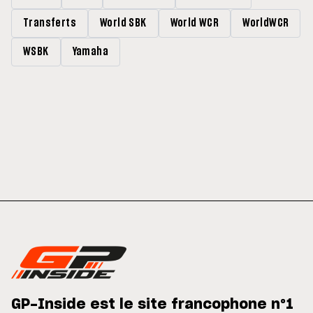
Transferts
World SBK
World WCR
WorldWCR
WSBK
Yamaha
GP-Inside est le site francophone n°1