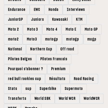
Endurance
EWC
Honda
Interviews
JuniorGP
Juniors
Kawasaki
KTM
Moto 2
Moto 3
Moto 4
Moto E
Moto GP
moto2
Moto3
motogp
motogp
mxgp
National
Northern Cup
Off road
Pilotes Belges
Pilotes Francais
Pourquoi s'abonner ?
Premium
red bull rookies cup
Résultats
Road Racing
Stats
sup
Superbike
Supermoto
Transferts
World SBK
World WCR
WorldWCR