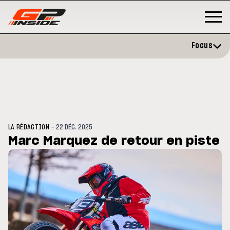
Focus
-
LA RÉDACTION
22 DÉC. 2025
Marc Marquez de retour en piste
GP
MOTO GP
stone : Horaires et
Zarco évite l'opération et vise 
amme du GP de Grande-
retour en septembre
gne