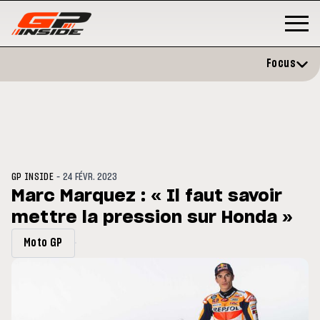
Focus
-
GP INSIDE
24 FÉVR. 2023
Marc Marquez : « Il faut savoir
mettre la pression sur Honda »
GP
MOTO GP
stone : Horaires et
Zarco évite l'opération et vise 
Moto GP
amme du GP de Grande-
retour en septembre
gne