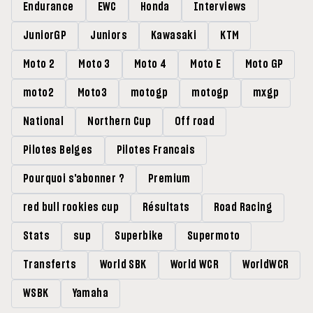
Endurance
EWC
Honda
Interviews
JuniorGP
Juniors
Kawasaki
KTM
Moto 2
Moto 3
Moto 4
Moto E
Moto GP
moto2
Moto3
motogp
motogp
mxgp
National
Northern Cup
Off road
Pilotes Belges
Pilotes Francais
Pourquoi s'abonner ?
Premium
red bull rookies cup
Résultats
Road Racing
Stats
sup
Superbike
Supermoto
Transferts
World SBK
World WCR
WorldWCR
WSBK
Yamaha