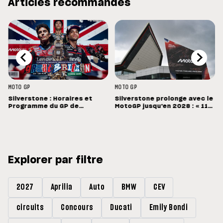
Articles recommandés
MOTO GP
MOTO GP
Silverstone : Horaires et
Silverstone prolonge avec le
Programme du GP de
MotoGP jusqu'en 2028 : « 11
Grande-Bretagne
vainqueurs différents en 11
Grands Prix »
Explorer par filtre
2027
Aprilia
Auto
BMW
CEV
circuits
Concours
Ducati
Emily Bondi