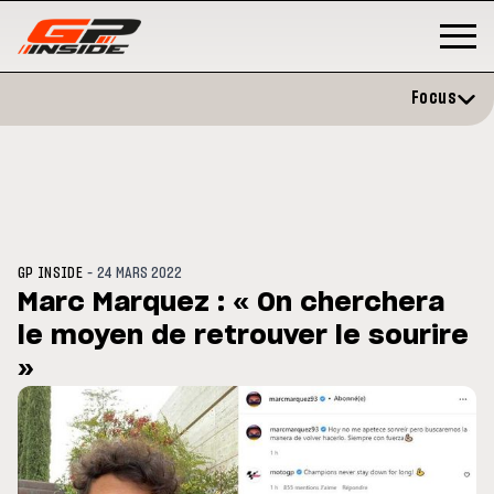
Focus
-
GP INSIDE
24 MARS 2022
Marc Marquez : « On cherchera
le moyen de retrouver le sourire
GP
MOTO GP
rstone : Horaires et
»
Zarco évite l'opération et vise
amme du GP de Grande-
retour en septembre
agne