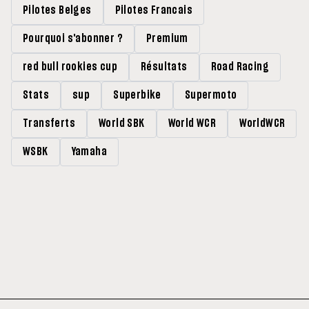
Pilotes Belges
Pilotes Francais
Pourquoi s'abonner ?
Premium
red bull rookies cup
Résultats
Road Racing
Stats
sup
Superbike
Supermoto
Transferts
World SBK
World WCR
WorldWCR
WSBK
Yamaha