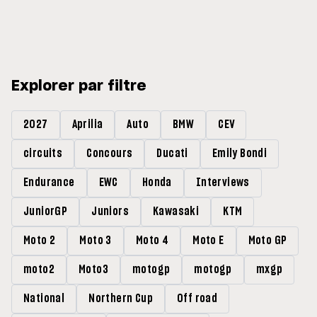
Explorer par filtre
2027
Aprilia
Auto
BMW
CEV
circuits
Concours
Ducati
Emily Bondi
Endurance
EWC
Honda
Interviews
JuniorGP
Juniors
Kawasaki
KTM
Moto 2
Moto 3
Moto 4
Moto E
Moto GP
moto2
Moto3
motogp
motogp
mxgp
National
Northern Cup
Off road