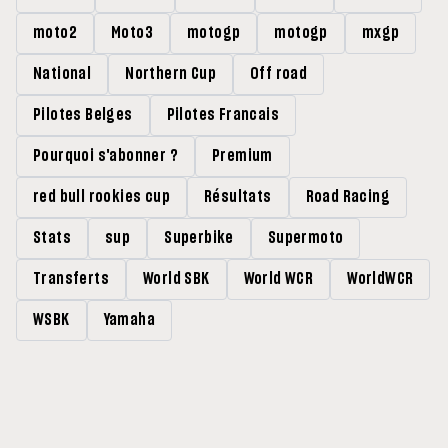
moto2
Moto3
motogp
motogp
mxgp
National
Northern Cup
Off road
Pilotes Belges
Pilotes Francais
Pourquoi s'abonner ?
Premium
red bull rookies cup
Résultats
Road Racing
Stats
sup
Superbike
Supermoto
Transferts
World SBK
World WCR
WorldWCR
WSBK
Yamaha