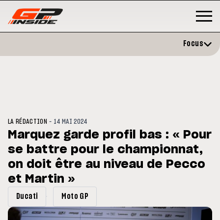
Focus
-
LA RÉDACTION
14 MAI 2024
Marquez garde profil bas : « Pour
se battre pour le championnat,
GP
MOTO GP
rstone : Horaires et
on doit être au niveau de Pecco
Zarco évite l'opération et vise
ramme du GP de Grande-
retour en septembre
agne
et Martin »
Ducati
Moto GP