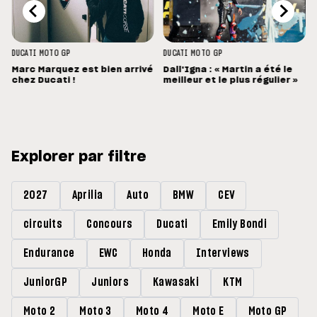
DUCATI
MOTO GP
DUCATI
MOTO GP
Marc Marquez est bien arrivé
Dall'Igna : « Martin a été le
chez Ducati !
meilleur et le plus régulier »
Explorer par filtre
2027
Aprilia
Auto
BMW
CEV
circuits
Concours
Ducati
Emily Bondi
Endurance
EWC
Honda
Interviews
JuniorGP
Juniors
Kawasaki
KTM
Moto 2
Moto 3
Moto 4
Moto E
Moto GP