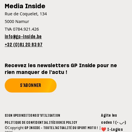
Media Inside
Rue de Coquelet, 134
5000 Namur
TVA 0784.921.426
info@gp-inside.be
+32 (0)81 20 83 97
Recevez les newsletters GP Inside pour ne
rien manquer de l'actu !
S'ABONNER
Agite les
SIGN UP
CONDITIONS D'UTILISATION
codes ! (• ◡•)
POLITIQUE DE CONFIDENTIALITÉ
COOKIE POLICY
©Copyright
|
GP INSIDE - TOUTE L'ACTUALITÉ DU SPORT MOTO !
❤ I-Logics