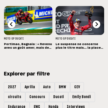
MOTO GP
DUCATI
MOTO GP
DUCATI
Portimao, Bagnaia : « Revenu
Le suspense ne concerne
avec un goût amer, mais des
plus le titre mais... la place
sensations positives »
de vice-champion !
Explorer par filtre
2027
Aprilia
Auto
BMW
CEV
circuits
Concours
Ducati
Emily Bondi
Endurance
EWC
Honda
Interviews