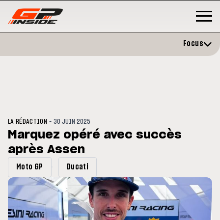
Focus
-
LA RÉDACTION
30 JUIN 2025
Marquez opéré avec succès
après Assen
GP
MOTO GP
rstone : Horaires et
Zarco évite l'opération et vise
Moto GP
Ducati
amme du GP de Grande-
retour en septembre
agne