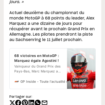
jours. »
Actuel deuxième du championnat du
monde MotoGP à 68 points du leader, Alex
Marquez a une dizaine de jours pour
récupérer avant le prochain Grand Prix en
Allemagne. Les pilotes prendront la piste
au Sachsenring le 11 juillet prochain.
68 victoires en MotoGP :
Marquez égale Agostini !
Vainqueur du Grand Prix des
Pays-Bas, Marc Marquez a
gagné pour la 68e fois en
MotoGP. Autant de victoires
GP Inside - Toute l'actualité du sport moto !
La R
que Giacomo Agostini en
catégorie reine, à l’époque
les 500 cm3 ! L’Espagnol est
Partager sur:
désormais deuxième de ce