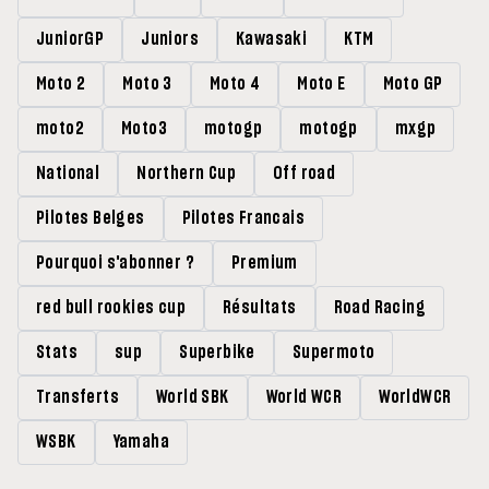
JuniorGP
Juniors
Kawasaki
KTM
Moto 2
Moto 3
Moto 4
Moto E
Moto GP
moto2
Moto3
motogp
motogp
mxgp
National
Northern Cup
Off road
Pilotes Belges
Pilotes Francais
Pourquoi s'abonner ?
Premium
red bull rookies cup
Résultats
Road Racing
Stats
sup
Superbike
Supermoto
Transferts
World SBK
World WCR
WorldWCR
WSBK
Yamaha