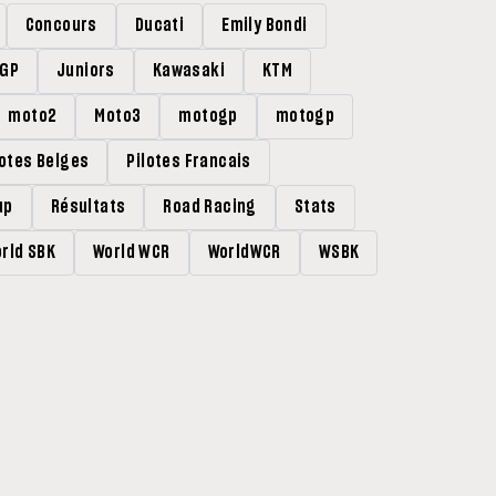
Concours
Ducati
Emily Bondi
rGP
Juniors
Kawasaki
KTM
moto2
Moto3
motogp
motogp
lotes Belges
Pilotes Francais
up
Résultats
Road Racing
Stats
rld SBK
World WCR
WorldWCR
WSBK