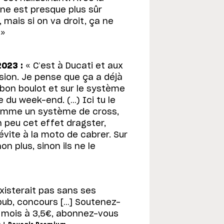
gne est presque plus sûr
 mais si on va droit, ça ne
 »
2023 :
« C’est à Ducati et aux
sion. Je pense que ça a déjà
du bon boulot et sur le système
e du week-end. (…) Ici tu le
 comme un système de cross,
n peu cet effet dragster,
évite à la moto de cabrer. Sur
n plus, sinon ils ne le
xisterait pas sans ses
pub, concours […] Soutenez-
 mois à 3,5€, abonnez-vous