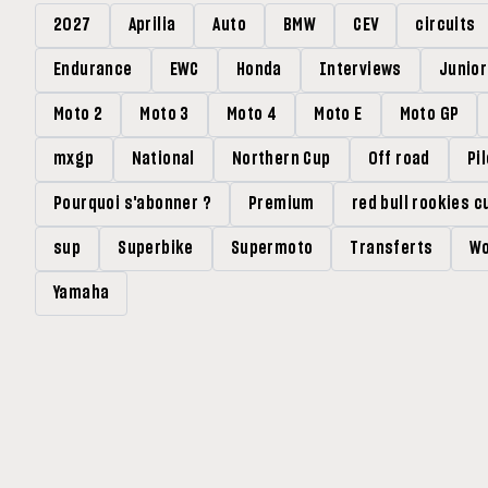
2027
Aprilia
Auto
BMW
CEV
circuits
Endurance
EWC
Honda
Interviews
Junio
Moto 2
Moto 3
Moto 4
Moto E
Moto GP
mxgp
National
Northern Cup
Off road
Pi
Pourquoi s'abonner ?
Premium
red bull rookies c
sup
Superbike
Supermoto
Transferts
Wo
Yamaha