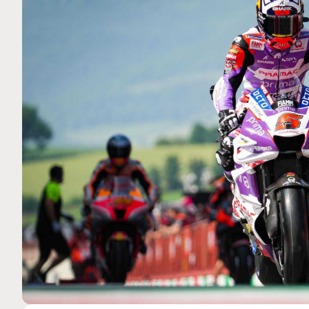
MOTO GP
 Ce club spécial dans
Silverstone : Horaires et P
arquez
Grande-Bretagne