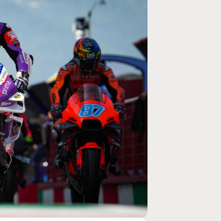
MOTO GP
rogramme du GP de
Zarco évite l'opération et vise un r
septembre