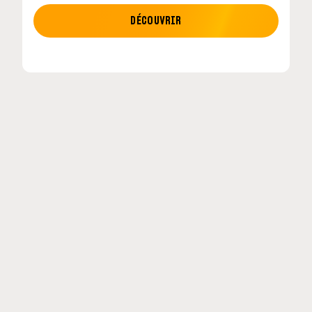
MOTO GP
DÉCOUVRIR
etour en
MotoGP : les cinq constructeurs signent un
accord historique pour 2027-2031