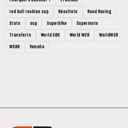
Pourquoi s'abonner ?
Premium
red bull rookies cup
Résultats
Road Racing
Stats
sup
Superbike
Supermoto
Transferts
World SBK
World WCR
WorldWCR
WSBK
Yamaha