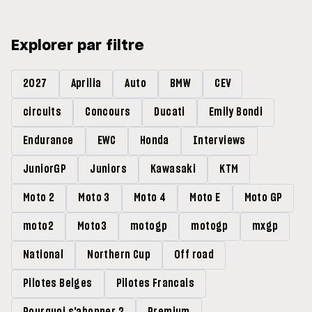
Explorer par filtre
2027
Aprilia
Auto
BMW
CEV
circuits
Concours
Ducati
Emily Bondi
Endurance
EWC
Honda
Interviews
JuniorGP
Juniors
Kawasaki
KTM
Moto 2
Moto 3
Moto 4
Moto E
Moto GP
moto2
Moto3
motogp
motogp
mxgp
National
Northern Cup
Off road
Pilotes Belges
Pilotes Francais