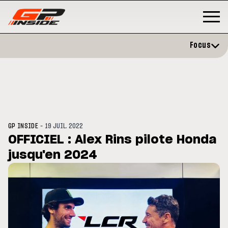
Focus
-
GP INSIDE
19 JUIL. 2022
OFFICIEL : Alex Rins pilote Honda
jusqu'en 2024
GP
MOTO GP
stone : Horaires et
Zarco évite l'opération et vise 
amme du GP de Grande-
retour en septembre
gne