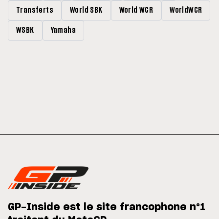
Transferts
World SBK
World WCR
WorldWCR
WSBK
Yamaha
GP-Inside est le site francophone n°1