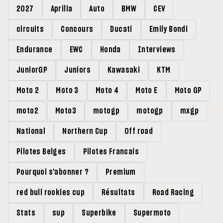
2027
Aprilia
Auto
BMW
CEV
circuits
Concours
Ducati
Emily Bondi
Endurance
EWC
Honda
Interviews
JuniorGP
Juniors
Kawasaki
KTM
Moto 2
Moto 3
Moto 4
Moto E
Moto GP
moto2
Moto3
motogp
motogp
mxgp
National
Northern Cup
Off road
Pilotes Belges
Pilotes Francais
Pourquoi s'abonner ?
Premium
red bull rookies cup
Résultats
Road Racing
Stats
sup
Superbike
Supermoto