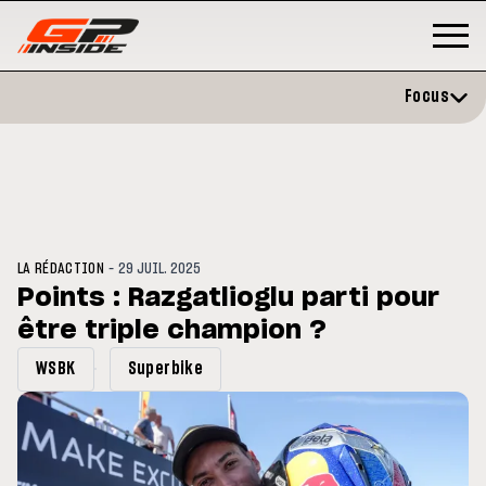
Focus
-
LA RÉDACTION
29 JUIL. 2025
Points : Razgatlioglu parti pour
être triple champion ?
GP
MOTO GP
rstone : Horaires et
Zarco évite l'opération et vise
WSBK
Superbike
amme du GP de Grande-
retour en septembre
agne