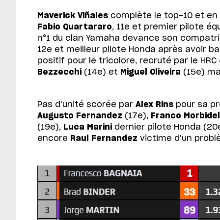
Maverick Viñales
complète le top-10 et en 
Fabio Quartararo
, 11e et premier pilote é
n°1 du clan Yamaha devance son compatri
12e et meilleur pilote Honda après avoir b
positif pour le tricolore, recruté par le HR
Bezzecchi
(14e) et
Miguel Oliveira
(15e) mar
Pas d'unité scorée par
Alex Rins
pour sa pr
Augusto Fernandez
(17e),
Franco Morbidel
(19e),
Luca Marini
dernier pilote Honda (20e
encore
Raul Fernandez
victime d'un prob