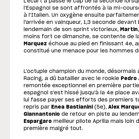
L'écart a passé le cap de la seconde lorsqu
l'Espagnol se sont affrontés à la mi-cour
à l'Italien. Un oxygène ensuite parfaiteme
l'arrivée en vainqueur, 1,3 seconde devant
lendemain de son sprint victorieux,
Martin
moins fort ce dimanche, se contente de 
Marquez
échoue au pied en finissant 4e, 
constitué une menace pour les hommes de
L'octuple champion du monde, désormais a
Racing, a dû batailler avec le rookie
Pedro
remontée exceptionnel en première partie 
espagnol s'est hissé jusqu'à la 4e place a
lui fasse payer ses efforts des premiers t
repris par
Enea Bastianini
(5e),
Alex Marqu
Giannantonio
de retour en piste au lendem
Espargaro
meilleur pilote Aprilia mais loi
première malgré tout.