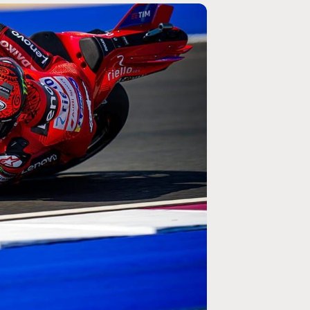
MOTO GP
ogramme du GP de
Zarco évite l'opération et vise un re
septembre