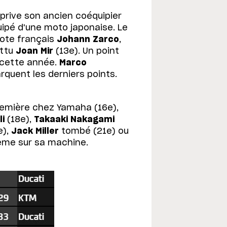
prive son ancien coéquipier
quipé d'une moto japonaise. Le
ote français
Johann Zarco
,
attu
Joan Mir
(13e). Un point
C cette année.
Marco
quent les derniers points.
emière chez Yamaha (16e),
li
(18e),
Takaaki Nakagami
),
Jack Miller
tombé (21e) ou
lème sur sa machine.