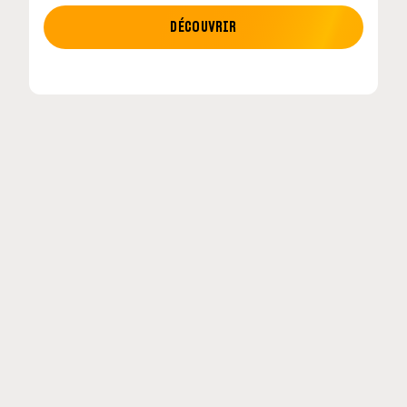
MOTO GP
DÉCOUVRIR
tour en
MotoGP : les cinq constructeurs signent un
accord historique pour 2027-2031