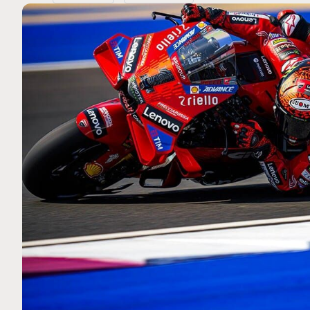
MOTO GP
 Ce club spécial dans
Silverstone : Horaires et Pr
rquez
Grande-Bretagne