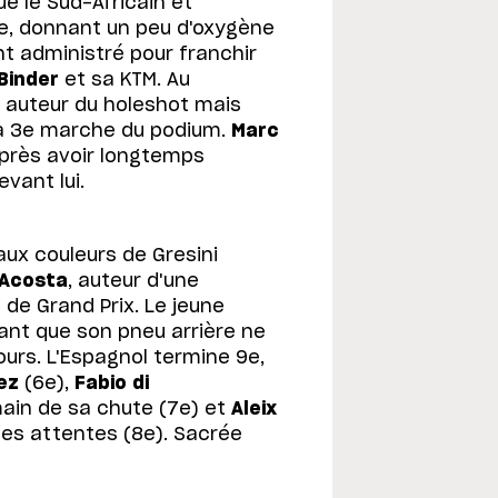
e le Sud-Africain et
se, donnant un peu d'oxygène
nt administré pour franchir
Binder
et sa KTM. Au
, auteur du holeshot mais
la 3e marche du podium.
Marc
après avoir longtemps
vant lui.
ux couleurs de Gresini
 Acosta
, auteur d'une
de Grand Prix. Le jeune
vant que son pneu arrière ne
ours. L'Espagnol termine 9e,
ez
(6e),
Fabio di
ain de sa chute (7e) et
Aleix
n des attentes (8e). Sacrée