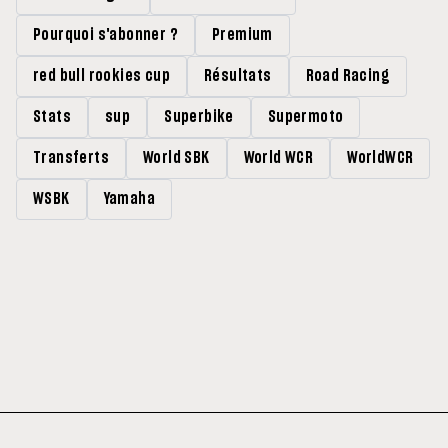
Pourquoi s'abonner ?
Premium
red bull rookies cup
Résultats
Road Racing
Stats
sup
Superbike
Supermoto
Transferts
World SBK
World WCR
WorldWCR
WSBK
Yamaha