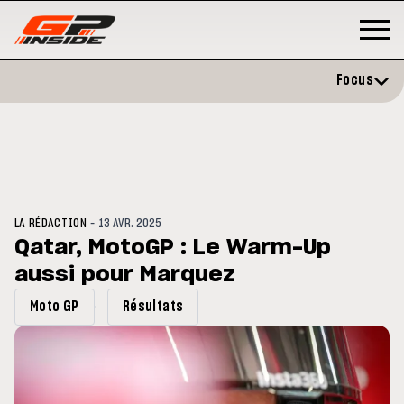
Focus
-
LA RÉDACTION
13 AVR. 2025
Qatar, MotoGP : Le Warm-Up
aussi pour Marquez
P
MOTO GP
stone : Horaires et
Zarco évite l'opération et vise 
Moto GP
Résultats
amme du GP de Grande-
retour en septembre
gne