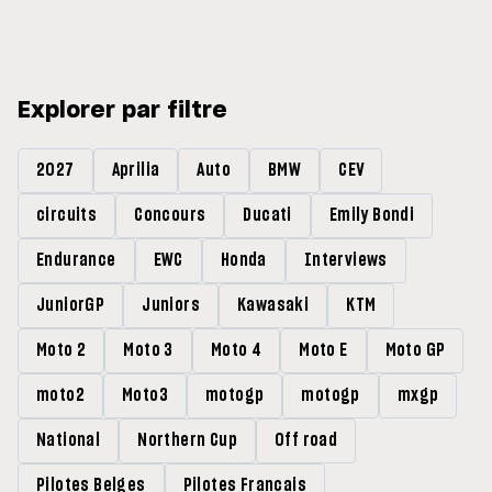
Français dans les points
Explorer par filtre
2027
Aprilia
Auto
BMW
CEV
circuits
Concours
Ducati
Emily Bondi
Endurance
EWC
Honda
Interviews
JuniorGP
Juniors
Kawasaki
KTM
Moto 2
Moto 3
Moto 4
Moto E
Moto GP
moto2
Moto3
motogp
motogp
mxgp
National
Northern Cup
Off road
Pilotes Belges
Pilotes Francais