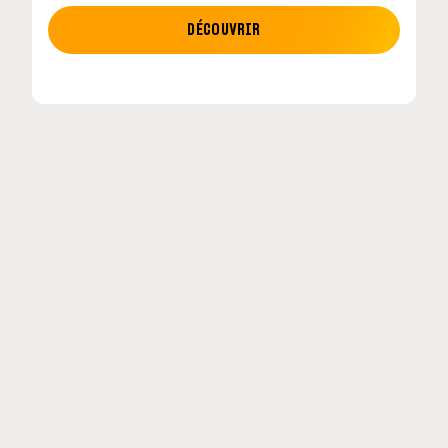
MOTO GP
DÉCOUVRIR
tour en
MotoGP : les cinq constructeurs signent un
accord historique pour 2027-2031