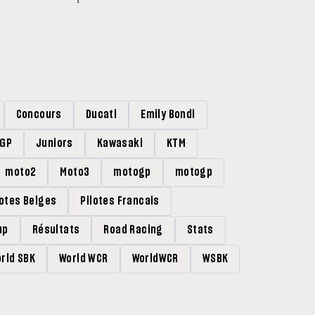
Concours
Ducati
Emily Bondi
rGP
Juniors
Kawasaki
KTM
moto2
Moto3
motogp
motogp
lotes Belges
Pilotes Francais
up
Résultats
Road Racing
Stats
rld SBK
World WCR
WorldWCR
WSBK