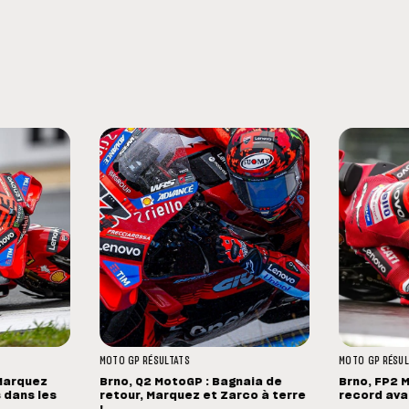
MOTO GP
RÉSULTATS
MOTO GP
RÉSUL
 Marquez
Brno, Q2 MotoGP : Bagnaia de
Brno, FP2 
 dans les
retour, Marquez et Zarco à terre
record avan
!