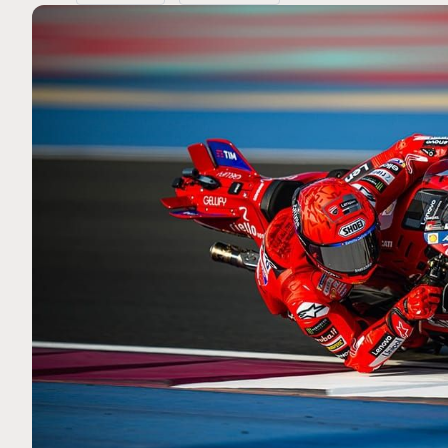
MOTO GP
 Ce club spécial dans
Silverstone : Horaires et Pr
rquez
Grande-Bretagne