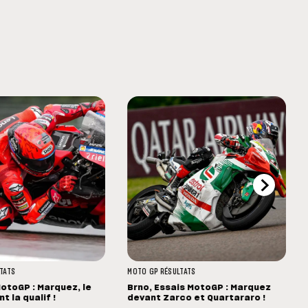
TATS
MOTO GP
RÉSULTATS
MotoGP : Marquez, le
Brno, Essais MotoGP : Marquez
t la qualif !
devant Zarco et Quartararo !