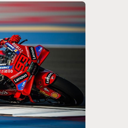
MOTO GP
ogramme du GP de
Zarco évite l'opération et vise un re
septembre