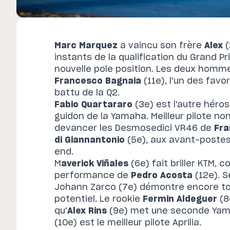
Marc Marquez
a vaincu son frère
Alex
instants de la qualification du Grand P
nouvelle pole position. Les deux homme
Francesco Bagnaia
(11e), l'un des fav
battu de la Q2.
Fabio Quartararo
(3e) est l'autre héros
guidon de la Yamaha. Meilleur pilote non-
devancer les Desmosedici VR46 de
Fra
di Giannantonio
(5e), aux avant-postes
end.
M
averick Viñales
(6e) fait briller KTM,
performance de
Pedro Acosta
(12e). S
Johann Zarco (7e) démontre encore to
potentiel. Le rookie
Fermin Aldeguer
(8
qu'
Alex Rins
(9e) met une seconde Yam
(10e) est le meilleur pilote Aprilia.