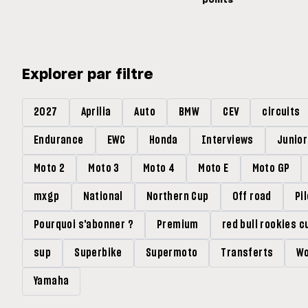
Explorer par filtre
2027
Aprilia
Auto
BMW
CEV
circuits
Endurance
EWC
Honda
Interviews
Junio
Moto 2
Moto 3
Moto 4
Moto E
Moto GP
mxgp
National
Northern Cup
Off road
Pi
Pourquoi s'abonner ?
Premium
red bull rookies c
sup
Superbike
Supermoto
Transferts
Wo
Yamaha