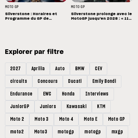
MOTO GP
MOTO GP
Silverstone : Horaires et
Silverstone prolonge avec le
Programme du GP de
MotoGP jusqu'en 2028 : « 11
Grande-Bretagne
vainqueurs différents en 11
Grands Prix »
Explorer par filtre
2027
Aprilia
Auto
BMW
CEV
circuits
Concours
Ducati
Emily Bondi
Endurance
EWC
Honda
Interviews
JuniorGP
Juniors
Kawasaki
KTM
Moto 2
Moto 3
Moto 4
Moto E
Moto GP
moto2
Moto3
motogp
motogp
mxgp