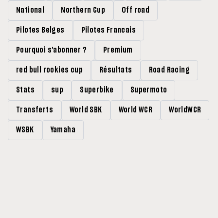
National
Northern Cup
Off road
Pilotes Belges
Pilotes Francais
Pourquoi s'abonner ?
Premium
red bull rookies cup
Résultats
Road Racing
Stats
sup
Superbike
Supermoto
Transferts
World SBK
World WCR
WorldWCR
WSBK
Yamaha