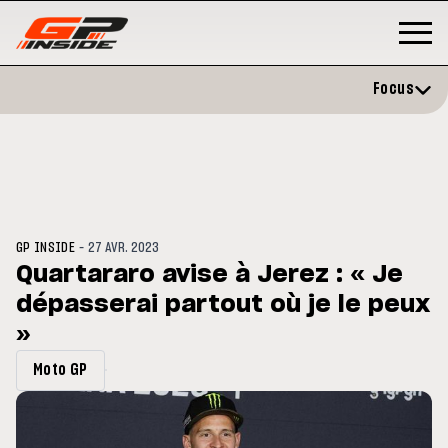
Focus
-
GP INSIDE
27 AVR. 2023
Quartararo avise à Jerez : « Je
dépasserai partout où je le peux
P
MOTO GP
stone : Horaires et
»
Zarco évite l'opération et vise 
amme du GP de Grande-
retour en septembre
gne
Moto GP