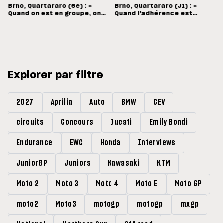
Brno, Quartararo (6e) : «
Brno, Quartararo (J1) : «
Quand on est en groupe, on
Quand l'adhérence est
souffre »
bonne, on peut être rapides
»
Explorer par filtre
2027
Aprilia
Auto
BMW
CEV
circuits
Concours
Ducati
Emily Bondi
Endurance
EWC
Honda
Interviews
JuniorGP
Juniors
Kawasaki
KTM
Moto 2
Moto 3
Moto 4
Moto E
Moto GP
moto2
Moto3
motogp
motogp
mxgp