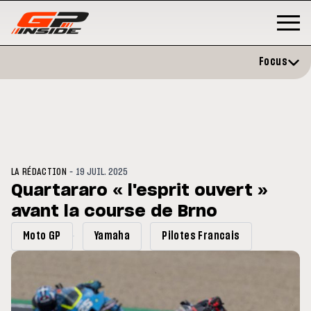
Focus
-
LA RÉDACTION
19 JUIL. 2025
Quartararo « l'esprit ouvert »
avant la course de Brno
3
MOTO GP
s opéré avec succès de la
Silverstone : Horaires et
Moto GP
Yamaha
Pilotes Francais
cule droite à Madrid
Programme du GP de Grande-
Bretagne