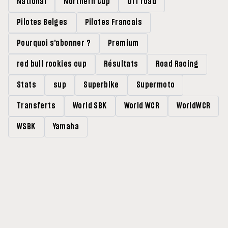
National
Northern Cup
Off road
Pilotes Belges
Pilotes Francais
Pourquoi s'abonner ?
Premium
red bull rookies cup
Résultats
Road Racing
Stats
sup
Superbike
Supermoto
Transferts
World SBK
World WCR
WorldWCR
WSBK
Yamaha