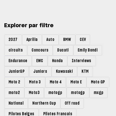
Explorer par filtre
2027
Aprilia
Auto
BMW
CEV
circuits
Concours
Ducati
Emily Bondi
Endurance
EWC
Honda
Interviews
JuniorGP
Juniors
Kawasaki
KTM
Moto 2
Moto 3
Moto 4
Moto E
Moto GP
moto2
Moto3
motogp
motogp
mxgp
National
Northern Cup
Off road
Pilotes Belges
Pilotes Francais