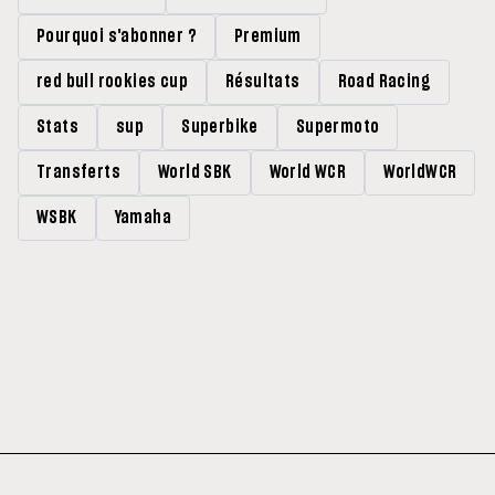
Pourquoi s'abonner ?
Premium
red bull rookies cup
Résultats
Road Racing
Stats
sup
Superbike
Supermoto
Transferts
World SBK
World WCR
WorldWCR
WSBK
Yamaha