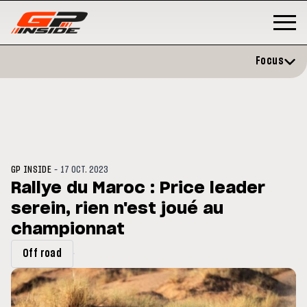
Focus
-
GP INSIDE
17 OCT. 2023
Rallye du Maroc : Price leader
serein, rien n'est joué au
GP
MOTO GP
rstone : Horaires et
championnat
Zarco évite l'opération et vise
amme du GP de Grande-
retour en septembre
agne
Off road