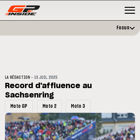
Focus
-
LA RÉDACTION
13 JUIL. 2025
Record d'affluence au
Sachsenring
GP
MOTO GP
rstone : Horaires et
Zarco évite l'opération et vise
Moto GP
Moto 2
Moto 3
amme du GP de Grande-
retour en septembre
agne