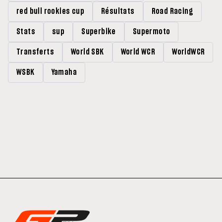
red bull rookies cup
Résultats
Road Racing
Stats
sup
Superbike
Supermoto
Transferts
World SBK
World WCR
WorldWCR
WSBK
Yamaha