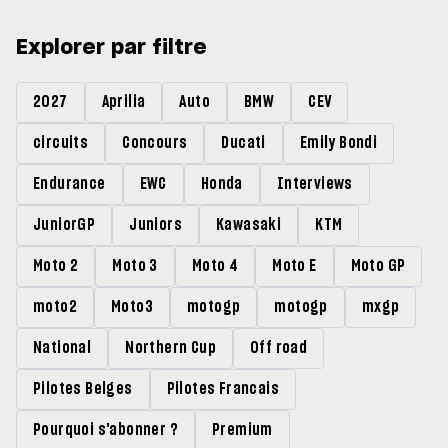
Explorer par filtre
2027
Aprilia
Auto
BMW
CEV
circuits
Concours
Ducati
Emily Bondi
Endurance
EWC
Honda
Interviews
JuniorGP
Juniors
Kawasaki
KTM
Moto 2
Moto 3
Moto 4
Moto E
Moto GP
moto2
Moto3
motogp
motogp
mxgp
National
Northern Cup
Off road
Pilotes Belges
Pilotes Francais
Pourquoi s'abonner ?
Premium