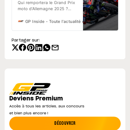
Qui remportera le Grand Prix
moto d’Allemagne 2025 ?
Voici le programme et les
horaires des courses au
GP Inside - Toute l'actualité du sport moto !
La R
Sachsenring ! Le Grand Prix
est à suivre sur les antennes
du groupe Canal+ (France) et
Partager sur:
de LN24 Sports (Belgique).
Dimanche 13 juillet : 9h40 -
9h50 : MotoGP, Warm Up
11h00 : Moto3, Course (23
tours)
Deviens Premium
Accès à tous les articles, aux concours
et bien plus encore !
DÉCOUVRIR