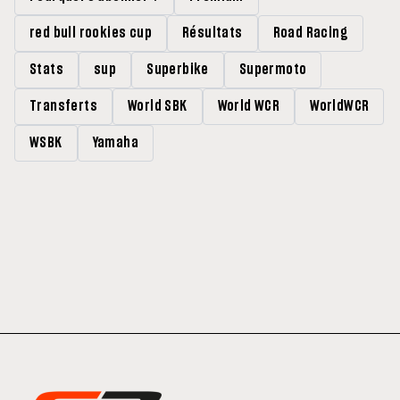
red bull rookies cup
Résultats
Road Racing
Stats
sup
Superbike
Supermoto
Transferts
World SBK
World WCR
WorldWCR
WSBK
Yamaha