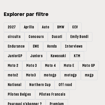
Explorer par filtre
2027
Aprilia
Auto
BMW
CEV
circuits
Concours
Ducati
Emily Bondi
Endurance
EWC
Honda
Interviews
JuniorGP
Juniors
Kawasaki
KTM
Moto 2
Moto 3
Moto 4
Moto E
Moto GP
moto2
Moto3
motogp
motogp
mxgp
National
Northern Cup
Off road
Pilotes Belges
Pilotes Francais
Pourquoi s'abonner ?
Premium