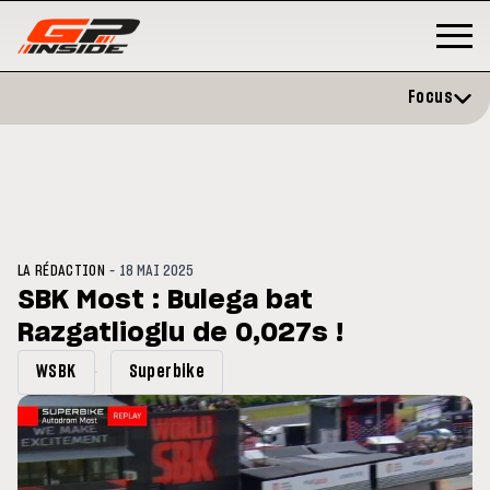
Focus
-
LA RÉDACTION
18 MAI 2025
SBK Most : Bulega bat
Razgatlioglu de 0,027s !
GP
MOTO GP
stone : Horaires et
Zarco évite l'opération et vise 
WSBK
Superbike
amme du GP de Grande-
retour en septembre
gne