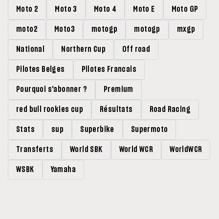
Moto 2
Moto 3
Moto 4
Moto E
Moto GP
moto2
Moto3
motogp
motogp
mxgp
National
Northern Cup
Off road
Pilotes Belges
Pilotes Francais
Pourquoi s'abonner ?
Premium
red bull rookies cup
Résultats
Road Racing
Stats
sup
Superbike
Supermoto
Transferts
World SBK
World WCR
WorldWCR
WSBK
Yamaha