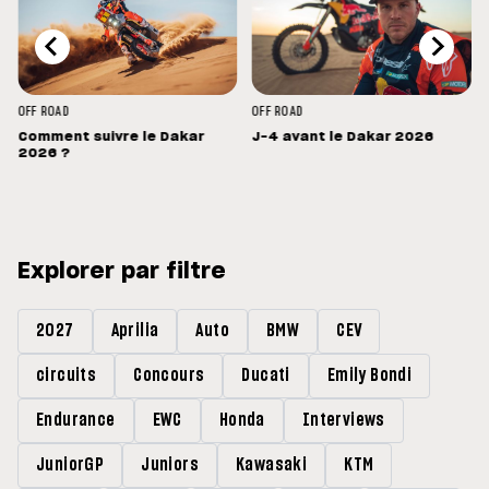
OFF ROAD
OFF ROAD
Comment suivre le Dakar
J-4 avant le Dakar 2026
s
2026 ?
Explorer par filtre
2027
Aprilia
Auto
BMW
CEV
circuits
Concours
Ducati
Emily Bondi
Endurance
EWC
Honda
Interviews
JuniorGP
Juniors
Kawasaki
KTM