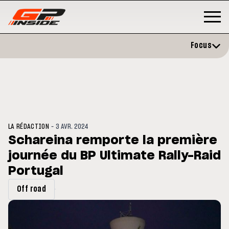
Focus
-
LA RÉDACTION
3 AVR. 2024
Schareina remporte la première
journée du BP Ultimate Rally-Raid
GP
MOTO GP
stone : Horaires et
Portugal
Zarco évite l'opération et vise 
amme du GP de Grande-
retour en septembre
gne
Off road